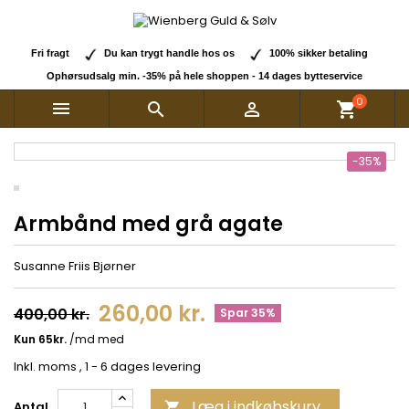
Fri fragt
Du kan trygt handle hos os
100% sikker betaling
Ophørsudsalg min. -35% på hele shoppen - 14 dages bytteservice
0



shopping_cart
-35%
Armbånd med grå agate
Susanne Friis Bjørner
260,00 kr.
400,00 kr.
Spar 35%
Inkl. moms
, 1 - 6 dages levering
Læg i indkøbskurv
Antal
