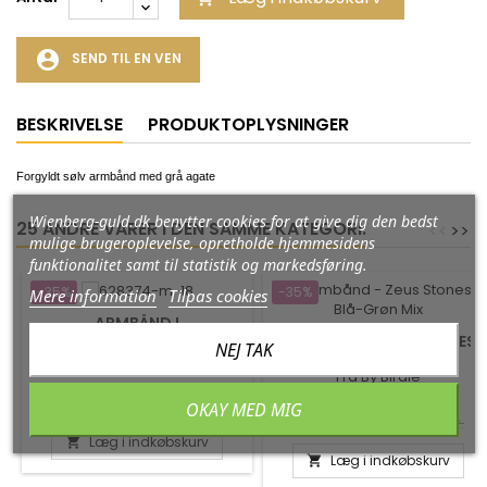
account_circle
SEND TIL EN VEN
BESKRIVELSE
PRODUKTOPLYSNINGER
Forgyldt sølv armbånd med grå agate
Wienberg-guld.dk benytter cookies for at give dig den bedst
25 ANDRE VARER I DEN SAMME KATEGORI:
<
<
>
>
mulige brugeroplevelse, opretholde hjemmesidens
funktionalitet samt til statistik og markedsføring.
-35%
-35%
Mere information
Tilpas cookies
ARMBÅND I
SORT/FORGYLDT SØLV 5
ARMBÅND - ZEUS STONES
NEJ TAK
RK. SLANGEKÆDE MED
Fra San Design
BLÅ-GRØN MIX
MAGNETLÅS
Fra By Birdie
Pris
Normalpris
971,75 kr.
1.495,00 kr.
OKAY MED MIG
Pris
Normalpris
1.738,75 kr.
2.675,00 kr.
Læg i indkøbskurv

Læg i indkøbskurv
