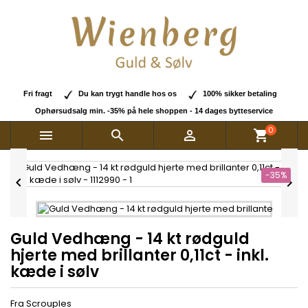
Fri fragt
Du kan trygt handle hos os
100% sikker betaling
Ophørsudsalg min. -35% på hele shoppen - 14 dages bytteservice
0



shopping_cart
-35%


Guld Vedhæng - 14 kt rødguld
hjerte med brillanter 0,11ct - inkl.
kæde i sølv
Fra Scrouples