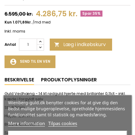
4.286,75 kr.
6.595,00 kr.
Spar 35%
Inkl. moms
Læg i indkøbskurv
Antal

account_circle
SEND TIL EN VEN
BESKRIVELSE
PRODUKTOPLYSNINGER
Guld Vedhæng - 14 kt rødguld hjerte med brillanter 0,11ct - inkl.
kæde i forgyldt sølv
Wienberg-guld.dk benytter cookies for at give dig den
Str: 8,5mm
bedst mulige brugeroplevelse, opretholde hjemmesidens
funktionalitet samt til statistik og markedsføring.
Højde: 3,5mm
Mere information
Tilpas cookies
Brillant: 0,11ct W/P1
Sølv kæde i længde: 42-45cm