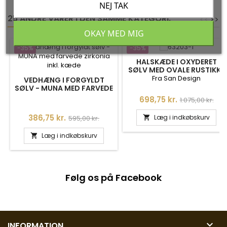
NEJ TAK
25 ANDRE VARER I DEN SAMME KATEGORI:
<
<
>
>
OKAY MED MIG
-35%
-35%
HALSKÆDE I OXYDERET
SØLV MED OVALE RUSTIKKE
LED - 45 CM
Fra San Design
VEDHÆNG I FORGYLDT
SØLV - MUNA MED FARVEDE
ZIRKONIA INKL. KÆDE
Pris
Normalpris
698,75 kr.
1.075,00 kr.
Pris
Normalpris
386,75 kr.
Læg i indkøbskurv
595,00 kr.

Læg i indkøbskurv

Følg os på Facebook

INFORMATION