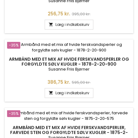
Susanne Friis Bjørner
Pris
Normalpris
256,75 kr.
395,00 kr.
Læg i indkøbskurv

-35%
ARMBÅND MED ET MIX AF HVIDE FERSKVANDSPERLER OG
FORGYLDTE SØLV KUGLER - 1878-2-20-900
Susanne Friis Bjørner
Pris
Normalpris
386,75 kr.
595,00 kr.
Læg i indkøbskurv

-35%
ARMBÅND MED ET MIX AF HVIDE FERSKVANDSPERLER,
FARVEDE STEN OG FORGYLDTE SØLV KUGLER - 1875-2-
20-575
Susanne Friis Bjørner