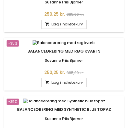
Susanne Friis Bjørner
Pris
Normalpris
250,25 kr.
385,00 kr.
Læg i indkøbskurv

-35%
BALANCEØRERING MED RØG KVARTS
Susanne Friis Bjørner
Pris
Normalpris
250,25 kr.
385,00 kr.
Læg i indkøbskurv

-35%
BALANCEØRERING MED SYNTHETIC BLUE TOPAZ
Susanne Friis Bjørner