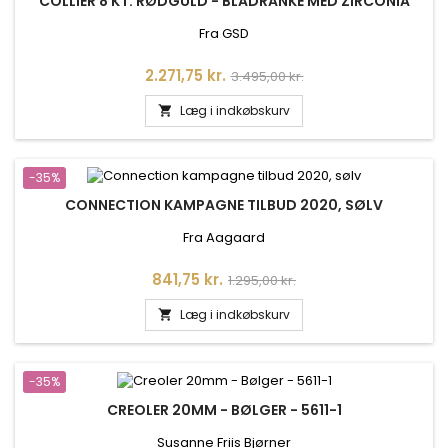
COLLIER 8 KT. RØDGULD - BLADRANKE MED ZIRCONIA
Fra GSD
Pris
Normalpris
2.271,75 kr.
3.495,00 kr.
Læg i indkøbskurv

-35%
CONNECTION KAMPAGNE TILBUD 2020, SØLV
Fra Aagaard
Pris
Normalpris
841,75 kr.
1.295,00 kr.
Læg i indkøbskurv

-35%
CREOLER 20MM - BØLGER - 5611-1
Susanne Friis Bjørner