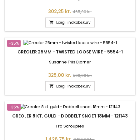
Pris
Normalpris
302,25 kr.
465,00 kr.
Læg i indkøbskurv

-35%
CREOLER 25MM - TWISTED LOOSE WIRE - 5554-1
Susanne Friis Bjørner
Pris
Normalpris
325,00 kr.
500,00 kr.
Læg i indkøbskurv

-35%
CREOLER 8 KT. GULD - DOBBELT SNOET 18MM - 121143
Fra Scrouples
Pris
Normalpris
1.426,75 kr.
2.195,00 kr.