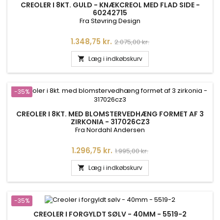
CREOLER I 8KT. GULD - KNÆKCREOL MED FLAD SIDE -
60242715
Fra Støvring Design
Pris
Normalpris
1.348,75 kr.
2.075,00 kr.
Læg i indkøbskurv

-35%
CREOLER I 8KT. MED BLOMSTERVEDHÆNG FORMET AF 3
ZIRKONIA - 317026CZ3
Fra Nordahl Andersen
Pris
Normalpris
1.296,75 kr.
1.995,00 kr.
Læg i indkøbskurv

-35%
CREOLER I FORGYLDT SØLV - 40MM - 5519-2