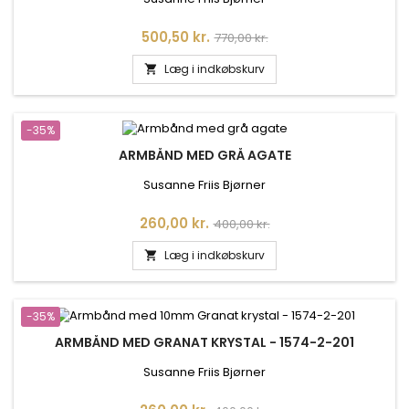
Pris
Normalpris
500,50 kr.
770,00 kr.
Læg i indkøbskurv

-35%
ARMBÅND MED GRÅ AGATE
Susanne Friis Bjørner
Pris
Normalpris
260,00 kr.
400,00 kr.
Læg i indkøbskurv

-35%
ARMBÅND MED GRANAT KRYSTAL - 1574-2-201
Susanne Friis Bjørner