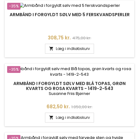
-35%
ARMBÅND I FORGYLDT SØLV MED 5 FERSKVANDSPERLER
Pris
Normalpris
308,75 kr.
475,00 kr.
Læg i indkøbskurv

-35%
ARMBÅND I FORGYLDT SØLV MED BLÅ TOPAS, GRØN
KVARTS OG ROSA KVARTS - 1419-2-543
Susanne Friis Bjørner
Pris
Normalpris
682,50 kr.
1.050,00 kr.
Læg i indkøbskurv

-35%