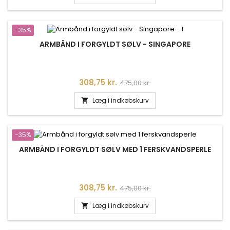
-35%
ARMBÅND I FORGYLDT SØLV - SINGAPORE
Pris
Normalpris
308,75 kr.
475,00 kr.
Læg i indkøbskurv

-35%
ARMBÅND I FORGYLDT SØLV MED 1 FERSKVANDSPERLE
Pris
Normalpris
308,75 kr.
475,00 kr.
Læg i indkøbskurv
