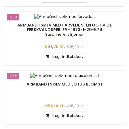
-35%
ARMBÅND I SØLV MED FARVEDE STEN OG HVIDE
FERSKVANDSPERLER - 1873-1-20-574
Susanne Friis Bjørner
Pris
Normalpris
341,25 kr.
525,00 kr.
Læg i indkøbskurv

-35%
ARMBÅND I SØLV MED LOTUS BLOMST
Pris
Normalpris
321,75 kr.
495,00 kr.
Læg i indkøbskurv
