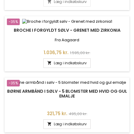
Læg i indkøbskurv

-35%
BROCHE I FORGYLDT SØLV - GRENET MED ZIRKONIA
Fra Aagaard
Pris
Normalpris
1.036,75 kr.
1.595,00 kr.
Læg i indkøbskurv

-35%
BØRNE ARMBÅND I SØLV - 5 BLOMSTER MED HVID OG GUL
EMALJE
Pris
Normalpris
321,75 kr.
495,00 kr.
Læg i indkøbskurv
