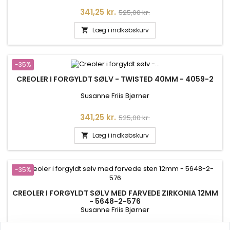
Pris
Normalpris
341,25 kr.
525,00 kr.
Læg i indkøbskurv

-35%
CREOLER I FORGYLDT SØLV - TWISTED 40MM - 4059-2
Susanne Friis Bjørner
Pris
Normalpris
341,25 kr.
525,00 kr.
Læg i indkøbskurv

-35%
CREOLER I FORGYLDT SØLV MED FARVEDE ZIRKONIA 12MM
- 5648-2-576
Susanne Friis Bjørner