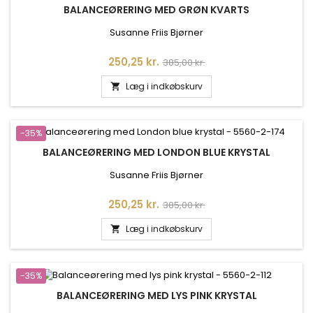
BALANCEØRERING MED GRØN KVARTS
Susanne Friis Bjørner
Pris
Normalpris
250,25 kr.
385,00 kr.
Læg i indkøbskurv

-35%
BALANCEØRERING MED LONDON BLUE KRYSTAL
Susanne Friis Bjørner
Pris
Normalpris
250,25 kr.
385,00 kr.
Læg i indkøbskurv

-35%
BALANCEØRERING MED LYS PINK KRYSTAL