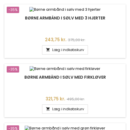
-35%
BØRNE ARMBÅND I SØLV MED 3 HJERTER
Pris
Normalpris
243,75 kr.
375,00 kr.
Læg i indkøbskurv

-35%
BØRNE ARMBÅND I SØLV MED FIRKLØVER
Pris
Normalpris
321,75 kr.
495,00 kr.
Læg i indkøbskurv

-35%