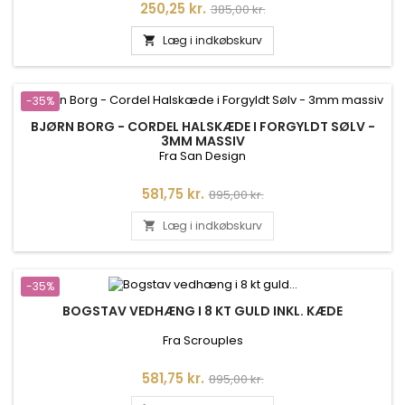
Pris
Normalpris
250,25 kr.
385,00 kr.
Læg i indkøbskurv

-35%
BJØRN BORG - CORDEL HALSKÆDE I FORGYLDT SØLV -
3MM MASSIV
Fra San Design
Pris
Normalpris
581,75 kr.
895,00 kr.
Læg i indkøbskurv

-35%
BOGSTAV VEDHÆNG I 8 KT GULD INKL. KÆDE
Fra Scrouples
Pris
Normalpris
581,75 kr.
895,00 kr.