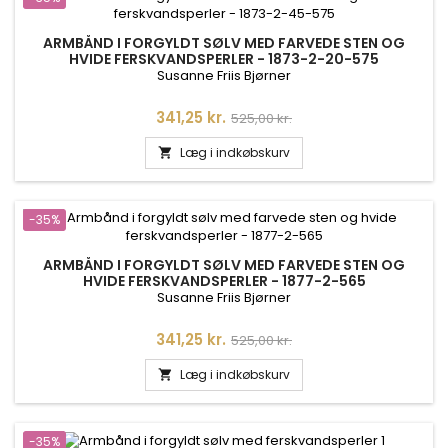
ARMBÅND I FORGYLDT SØLV MED FARVEDE STEN OG
HVIDE FERSKVANDSPERLER - 1873-2-20-575
Susanne Friis Bjørner
Pris
Normalpris
341,25 kr.
525,00 kr.
Læg i indkøbskurv

-35%
ARMBÅND I FORGYLDT SØLV MED FARVEDE STEN OG
HVIDE FERSKVANDSPERLER - 1877-2-565
Susanne Friis Bjørner
Pris
Normalpris
341,25 kr.
525,00 kr.
Læg i indkøbskurv

-35%