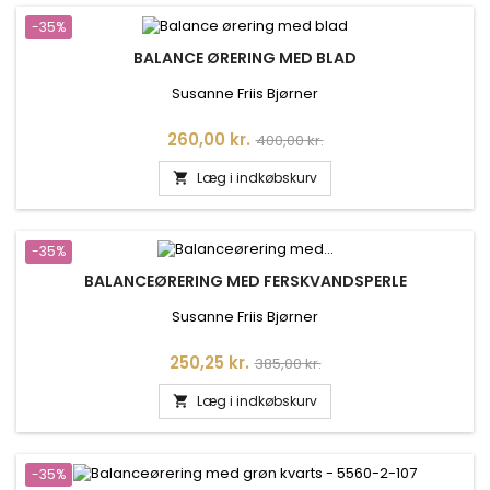
-35%
BALANCE ØRERING MED BLAD
Susanne Friis Bjørner
Pris
Normalpris
260,00 kr.
400,00 kr.
Læg i indkøbskurv

-35%
BALANCEØRERING MED FERSKVANDSPERLE
Susanne Friis Bjørner
Pris
Normalpris
250,25 kr.
385,00 kr.
Læg i indkøbskurv

-35%