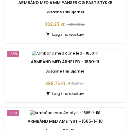
ARMBÅND MED 5 MM PANSER OG FAST STYKKE
Susanne Friis Bjørner
Pris
Normalpris
302,25 kr.
465,00 kr.
Læg i indkøbskurv

-35%
ARMBÅND MED ÅBNE LED - 1860-11
Susanne Friis Bjørner
Pris
Normalpris
399,75 kr.
615,00 kr.
Læg i indkøbskurv

-35%
ARMBÅND MED AMETYST - 1585-1-118