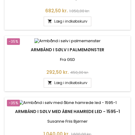
Pris
Normalpris
682,50 kr.
1.050,00 kr.
Læg i indkøbskurv

-35%
ARMBÅND I SØLV I PALMEMØNSTER
Fra GSD
Pris
Normalpris
292,50 kr.
450,00 kr.
Læg i indkøbskurv

-35%
ARMBÅND I SØLV MED ÅBNE HAMREDE LED - 1595-1
Susanne Friis Bjørner
Pris
Normalpris
1.040,00 kr.
1.600,00 kr.