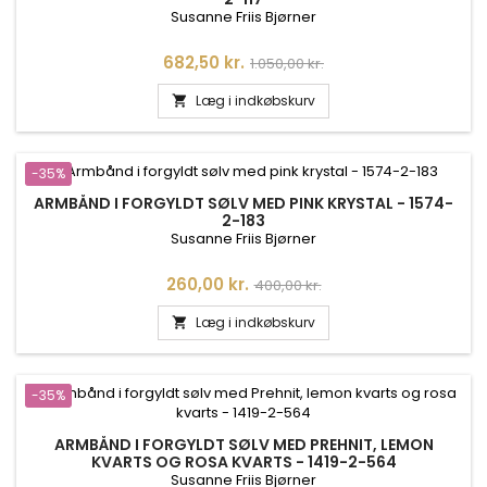
Susanne Friis Bjørner
Pris
Normalpris
682,50 kr.
1.050,00 kr.
Læg i indkøbskurv

-35%
ARMBÅND I FORGYLDT SØLV MED PINK KRYSTAL - 1574-
2-183
Susanne Friis Bjørner
Pris
Normalpris
260,00 kr.
400,00 kr.
Læg i indkøbskurv

-35%
ARMBÅND I FORGYLDT SØLV MED PREHNIT, LEMON
KVARTS OG ROSA KVARTS - 1419-2-564
Susanne Friis Bjørner