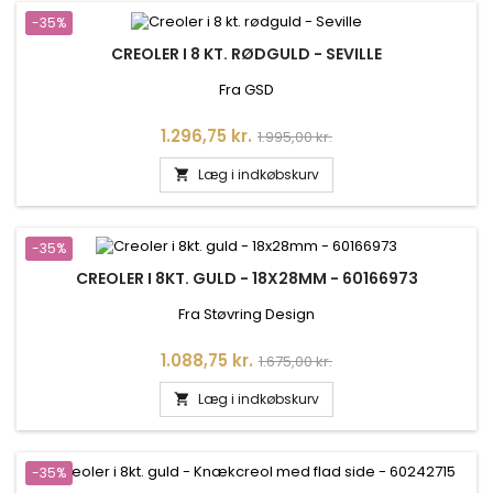
-35%
CREOLER I 8 KT. RØDGULD - SEVILLE
Fra GSD
Pris
Normalpris
1.296,75 kr.
1.995,00 kr.
Læg i indkøbskurv

-35%
CREOLER I 8KT. GULD - 18X28MM - 60166973
Fra Støvring Design
Pris
Normalpris
1.088,75 kr.
1.675,00 kr.
Læg i indkøbskurv

-35%