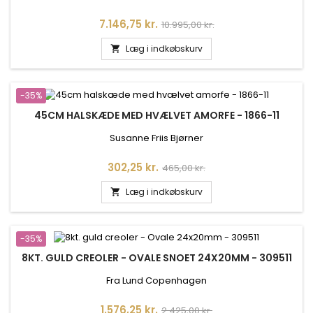
Pris
Normalpris
7.146,75 kr.
10.995,00 kr.
Læg i indkøbskurv

-35%
45CM HALSKÆDE MED HVÆLVET AMORFE - 1866-11
Susanne Friis Bjørner
Pris
Normalpris
302,25 kr.
465,00 kr.
Læg i indkøbskurv

-35%
8KT. GULD CREOLER - OVALE SNOET 24X20MM - 309511
Fra Lund Copenhagen
Pris
Normalpris
1.576,25 kr.
2.425,00 kr.