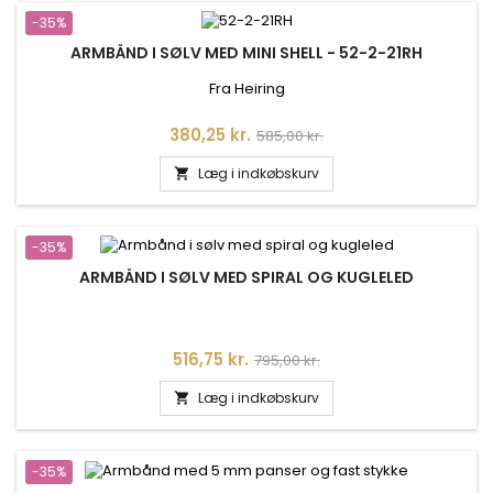
-35%
ARMBÅND I SØLV MED MINI SHELL - 52-2-21RH
Fra Heiring
Pris
Normalpris
380,25 kr.
585,00 kr.
Læg i indkøbskurv

-35%
ARMBÅND I SØLV MED SPIRAL OG KUGLELED
Pris
Normalpris
516,75 kr.
795,00 kr.
Læg i indkøbskurv

-35%