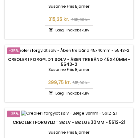
Susanne Friis Bjørner
Pris
Normalpris
315,25 kr.
485,00 kr.
Læg i indkøbskurv

-35%
CREOLER I FORGYLDT SØLV - ÅBEN TRE BÅND 45X40MM -
5543-2
Susanne Friis Bjørner
Pris
Normalpris
399,75 kr.
615,00 kr.
Læg i indkøbskurv

-35%
CREOLER I FORGYLDT SØLV - BØLGE 30MM - 5612-21
Susanne Friis Bjørner