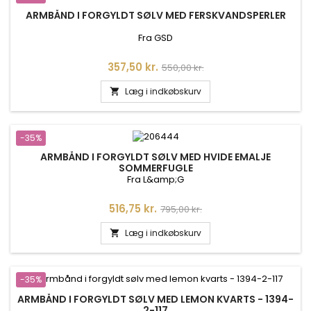
ARMBÅND I FORGYLDT SØLV MED FERSKVANDSPERLER
Fra GSD
Pris
Normalpris
357,50 kr.
550,00 kr.
Læg i indkøbskurv

-35%
ARMBÅND I FORGYLDT SØLV MED HVIDE EMALJE
SOMMERFUGLE
Fra L&amp;G
Pris
Normalpris
516,75 kr.
795,00 kr.
Læg i indkøbskurv

-35%
ARMBÅND I FORGYLDT SØLV MED LEMON KVARTS - 1394-
2-117