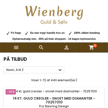
Fri fragt
Du kan trygt handle hos os
100% sikker betaling
Ophørsudsalg min. -35% på hele shoppen - 14 dages bytteservice
0



shopping_cart
PÅ TILBUD

Navn, A til Z
Viser 1-72 af 440 element(er)
-35%
14 KT. GULD CREOLER - SNOET MED DIAMANTER -
70257010
Fra Støvring Design