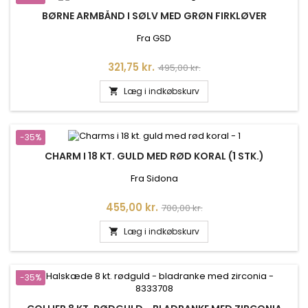
BØRNE ARMBÅND I SØLV MED GRØN FIRKLØVER
Fra GSD
Pris
Normalpris
321,75 kr.
495,00 kr.
Læg i indkøbskurv

-35%
CHARM I 18 KT. GULD MED RØD KORAL (1 STK.)
Fra Sidona
Pris
Normalpris
455,00 kr.
700,00 kr.
Læg i indkøbskurv

-35%