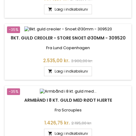
Læg i indkøbskurv

-35%
8KT. GULD CREOLER - STORE SNOET Ø30MM - 309520
Fra Lund Copenhagen
Pris
Normalpris
2.535,00 kr.
3.900,00 kr.
Læg i indkøbskurv

-35%
ARMBÅND I 8 KT. GULD MED RØDT HJERTE
Fra Scrouples
Pris
Normalpris
1.426,75 kr.
2.195,00 kr.
Læg i indkøbskurv
