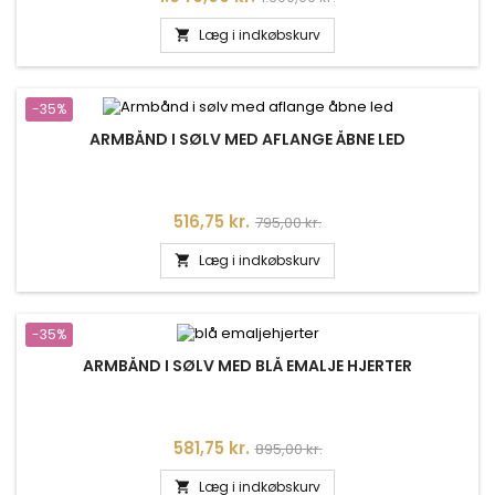
Læg i indkøbskurv

-35%
ARMBÅND I SØLV MED AFLANGE ÅBNE LED
Pris
Normalpris
516,75 kr.
795,00 kr.
Læg i indkøbskurv

-35%
ARMBÅND I SØLV MED BLÅ EMALJE HJERTER
Pris
Normalpris
581,75 kr.
895,00 kr.
Læg i indkøbskurv
