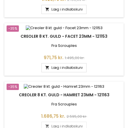
Læg i indkøbskurv

-35%
CREOLER 8 KT. GULD - FACET 23MM - 121153
Fra Scrouples
Pris
Normalpris
971,75 kr.
1.495,00 kr.
Læg i indkøbskurv

-35%
CREOLER 8 KT. GULD - HAMRET 23MM - 121163
Fra Scrouples
Pris
Normalpris
1.686,75 kr.
2.595,00 kr.
Læg i indkøbskurv
