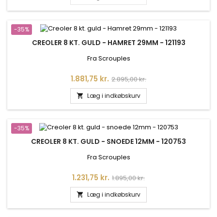
-35%
CREOLER 8 KT. GULD - HAMRET 29MM - 121193
Fra Scrouples
Pris
Normalpris
1.881,75 kr.
2.895,00 kr.
Læg i indkøbskurv

-35%
CREOLER 8 KT. GULD - SNOEDE 12MM - 120753
Fra Scrouples
Pris
Normalpris
1.231,75 kr.
1.895,00 kr.
Læg i indkøbskurv
