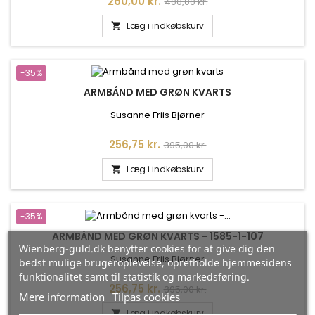
Pris
Normalpris
260,00 kr.
400,00 kr.
Læg i indkøbskurv

-35%
ARMBÅND MED GRØN KVARTS
Susanne Friis Bjørner
Pris
Normalpris
256,75 kr.
395,00 kr.
Læg i indkøbskurv

-35%
ARMBÅND MED GRØN KVARTS - 1585-1-107
Wienberg-guld.dk benytter cookies for at give dig den
Susanne Friis Bjørner
bedst mulige brugeroplevelse, opretholde hjemmesidens
funktionalitet samt til statistik og markedsføring.
Pris
Normalpris
256,75 kr.
395,00 kr.
Mere information
Tilpas cookies
Læg i indkøbskurv
