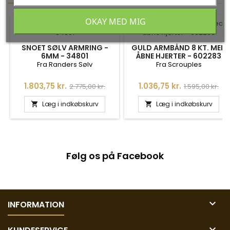
OKAY MED MIG
-35%
-35%
SNOET SØLV ARMRING -
GULD ARMBÅND 8 KT. MED
6MM - 34801
ÅBNE HJERTER - 602283
Fra Randers Sølv
Fra Scrouples
Pris
Normalpris
Pris
Normalpris
1.803,75 kr.
1.036,75 kr.
2.775,00 kr.
1.595,00 kr.
Læg i indkøbskurv
Læg i indkøbskurv


Følg os på Facebook

INFORMATION
