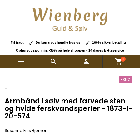
Fri fragt
Du kan trygt handle hos os
100% sikker betaling
Ophørsudsalg min. -35% på hele shoppen - 14 dages bytteservice
0



shopping_cart
-35%
Armbånd i sølv med farvede sten
og hvide ferskvandsperler - 1873-1-
20-574
Susanne Friis Bjørner