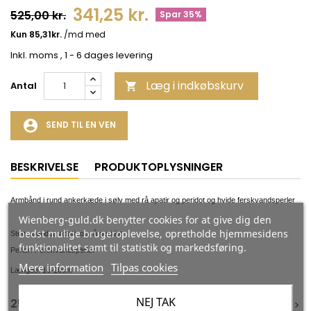
341,25 kr.
525,00 kr.
Spar 35%
Inkl. moms
, 1 - 6 dages levering
Læg i indkøbskurv
Antal

account_circle
SEND TIL EN VEN
BESKRIVELSE
PRODUKTOPLYSNINGER
Armbånd i rund ankerkæde i sølv med r
å apatir og peridot
og hvide ferskvandsperler
Wienberg-guld.dk benytter cookies for at give dig den
bedst mulige brugeroplevelse, opretholde hjemmesidens
Sten: peridot, apatir og rå peridot
funktionalitet samt til statistik og markedsføring.
Perler: Ferskvandsperler
Mere information
Tilpas cookies
Længde: 16-20cm
NEJ TAK
25 ANDRE VARER I DEN SAMME KATEGORI:
<
<
>
>