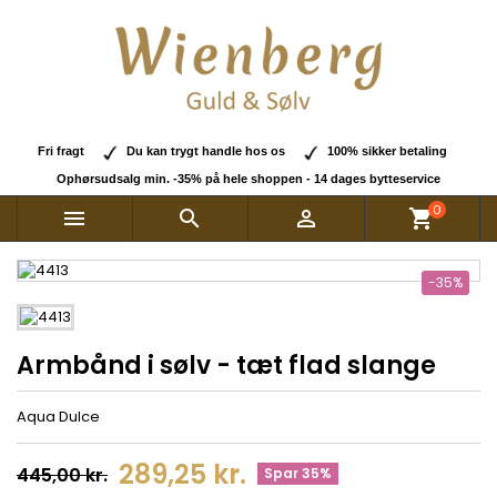
Fri fragt
Du kan trygt handle hos os
100% sikker betaling
Ophørsudsalg min. -35% på hele shoppen - 14 dages bytteservice
0



shopping_cart
-35%
Armbånd i sølv - tæt flad slange
Aqua Dulce
289,25 kr.
445,00 kr.
Spar 35%