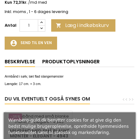
Inkl. moms
, 1 - 6 dages levering
Læg i indkøbskurv
Antal

account_circle
SEND TIL EN VEN
BESKRIVELSE
PRODUKTOPLYSNINGER
Armbånd i sølv, tæt flad slangemønster
Længde: 17 cm. + 3 cm.
DU VIL EVENTUELT OGSÅ SYNES OM
<
<
>
>
-35%
Wienberg-guld.dk benytter cookies for at give dig den
bedst mulige brugeroplevelse, opretholde hjemmesidens
ARMBÅND MED SMÅ BLANKE
funktionalitet samt til statistik og markedsføring.
MØNTER - ELEGANT - 4943