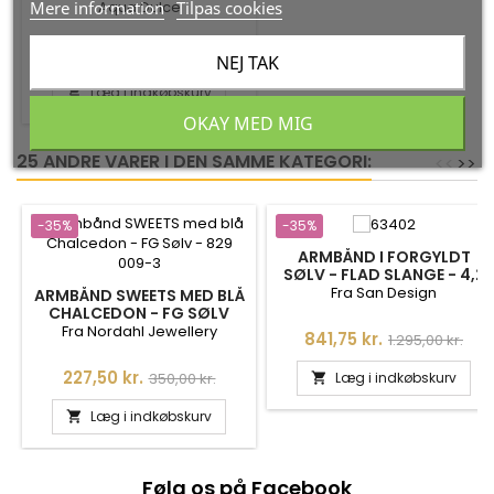
Mere information
Tilpas cookies
Aqua Dulce
Pris
Normalpris
256,75 kr.
395,00 kr.
NEJ TAK
Læg i indkøbskurv

OKAY MED MIG
25 ANDRE VARER I DEN SAMME KATEGORI:
<
<
>
>
-35%
-35%
ARMBÅND I FORGYLDT
SØLV - FLAD SLANGE - 4,2
MM - 18CM
Fra San Design
ARMBÅND SWEETS MED BLÅ
CHALCEDON - FG SØLV
Fra Nordahl Jewellery
Pris
Normalpris
841,75 kr.
1.295,00 kr.
Pris
Normalpris
227,50 kr.
Læg i indkøbskurv
350,00 kr.

Læg i indkøbskurv

Følg os på Facebook