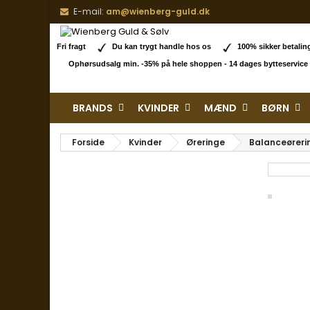
E-mail:
am@wienberg-guld.dk
Fri fragt
Du kan trygt handle hos os
100% sikker betal
Ophørsudsalg min. -35% på hele shoppen - 14 dages bytteservice
BRANDS
KVINDER
MÆND
BØRN
Forside
Kvinder
Øreringe
Balanceøreri