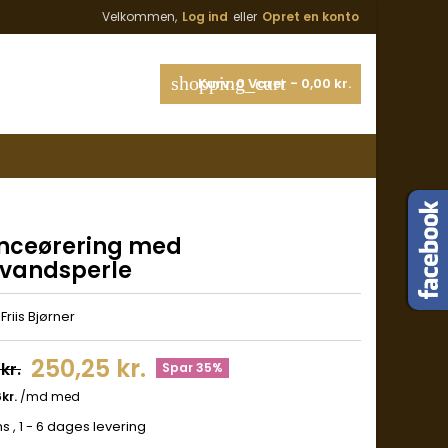
Velkommen,
Log ind
eller
Opret en konto
shopping_cart
Kurv:
0
Varer - 0,00 kr.
nceørering med
kvandsperle
riis Bjørner
250,25 kr.
kr.
Spar 35%
ms
, 1 - 6 dages levering