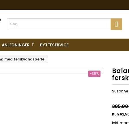
ing

ANLEDNINGER
BYTTESERVICE
ng med ferskvandsperle
Bala
-35%
fers
Susanne F
385,00 
Inkl. mo