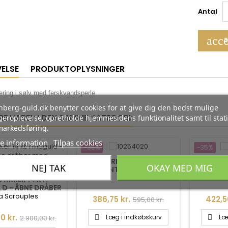
Antal
acco
S
VELSE
PRODUKTOPLYSNINGER
ring i sølv med ferskvandsperle
berg-guld.dk benytter cookies for at give dig den bedst mulige
RE VARER I DEN SAMME KATEGORI:
eroplevelse, opretholde hjemmesidens funktionalitet samt til stati
markedsføring.
e information
Tilpas cookies
-35%
-35%
SØLV ØRESTIKKER - BRED
ØREHÆNG
NEJ TAK
OKAY MED MIG
FIRKANTET MED BLANK
SØLV
OVERFLADE
TIKKER 14 KT.
D - ÅBNE DRÅBER
RILLANTER 0,02
a Scrouples
Pris
Normalpris
Pris
386,75 kr.
422,5
595,00 kr.
W/VS
Normalpris
0 kr.
Læg i indkøbskurv
Læ
2.900,00 kr.

