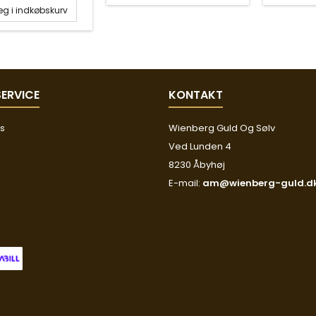
g i indkøbskurv
ERVICE
KONTAKT
os
Wienberg Guld Og Sølv
Ved Lunden 4
8230 Åbyhøj
E-mail:
am@wienberg-guld.d