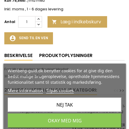
Inkl. moms
, 1 - 6 dages levering
Læg i indkøbskurv
Antal

account_circle
SEND TIL EN VEN
BESKRIVELSE
PRODUKTOPLYSNINGER
Forgyldt sølv øreringe medfaceteret labrodorit
Wienberg-guld.dk benytter cookies for at give dig den
bedst mulige brugeroplevelse, opretholde hjemmesidens
10x15 mm labrodorit dråbe
funktionalitet samt til statistik og markedsføring.
25 ANDRE VARER I DEN SAMME KATEGORI:
<
<
>
>
Mere information
Tilpas cookies
NEJ TAK
-35%
-35%
OKAY MED MIG
DIANA ROSET ØRESTIKKER I