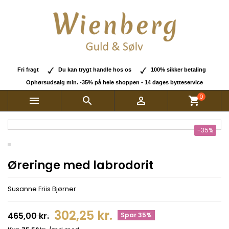
Fri fragt
Du kan trygt handle hos os
100% sikker betaling
Ophørsudsalg min. -35% på hele shoppen - 14 dages bytteservice
0



shopping_cart
-35%
Øreringe med labrodorit
Susanne Friis Bjørner
302,25 kr.
465,00 kr.
Spar 35%