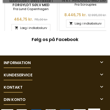
14 KT. HVIDGULD MED SAFIR
MARGUERIT ØRESTIKKER I
OG BRILANTER 0,20 H-W/SI
Fra Scrouples
FORGYLDT SØLV MED
FERSKVANDSPERLER -
Fra Lund Copenhagen
90915074-4-33-M
Pris
Normalpris
8.446,75 kr.
12.995,00 kr.
Pris
Normalpris
464,75 kr.
715,00 kr.
Læg i indkøbskurv

Læg i indkøbskurv

Følg os på Facebook

INFORMATION

KUNDESERVICE

KONTAKT

DIN KONTO