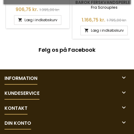
BAROK FERSKVANDSPERLER
- 118923
Fra Scrouples
Pris
Normalpris
906,75 kr.
1.395,00 kr.
Pris
Normalpris
1.166,75 kr.
Læg i indkøbskurv
1.795,00 kr.

Læg i indkøbskurv

Følg os på Facebook

INFORMATION

KUNDESERVICE

KONTAKT

DIN KONTO