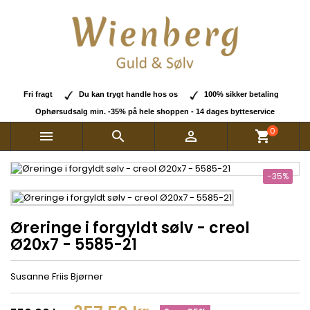
Fri fragt
Du kan trygt handle hos os
100% sikker betaling
Ophørsudsalg min. -35% på hele shoppen - 14 dages bytteservice
0



shopping_cart
-35%
Øreringe i forgyldt sølv - creol
Ø20x7 - 5585-21
Susanne Friis Bjørner