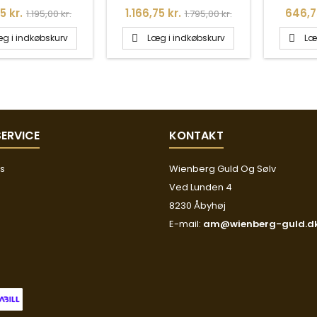
Normalpris
Pris
Normalpris
Pris
5 kr.
1.166,75 kr.
646,7
1.195,00 kr.
1.795,00 kr.
g i indkøbskurv
Læg i indkøbskurv
Læ


ERVICE
KONTAKT
os
Wienberg Guld Og Sølv
Ved Lunden 4
8230 Åbyhøj
E-mail:
am@wienberg-guld.d