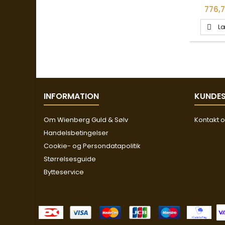
Pris
776,7
Læ

INFORMATION
KUNDES
Om Wienberg Guld & Sølv
Kontakt 
Handelsbetingelser
Cookie- og Persondatapolitik
Størrelsesguide
Bytteservice