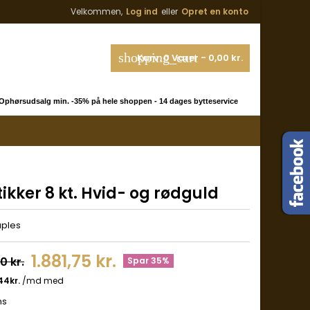
Velkommen,
Log ind
eller
Opret en konto
shopping_cart
Kurv:
0
Varer - 0,00 kr.
phørsudsalg min. -35% på hele shoppen - 14 dages bytteservice
ikker 8 kt. Hvid- og rødguld
uples
1.881,75 kr.
0 kr.
Spar 35%
ms