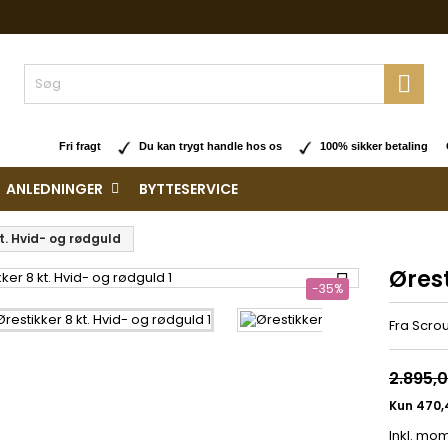

Fri fragt
Du kan trygt handle hos os
100% sikker betaling O
ANLEDNINGER
BYTTESERVICE
kt. Hvid- og rødguld
Ørest

-35%
Fra Scro
2.895,0
Inkl. mo