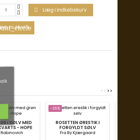
Læg i indkøbskurv

unt_circle
END TIL EN VEN
stik
<
<
>
>
-35%
-35%
GE I SØLV MED
ROSETTEN ØRESTIK I
KVARTS - HOPE
FORGYLDT SØLV
ØREH
 Rabinovich
Fra By Kjærgaard
FACETER
Susanne