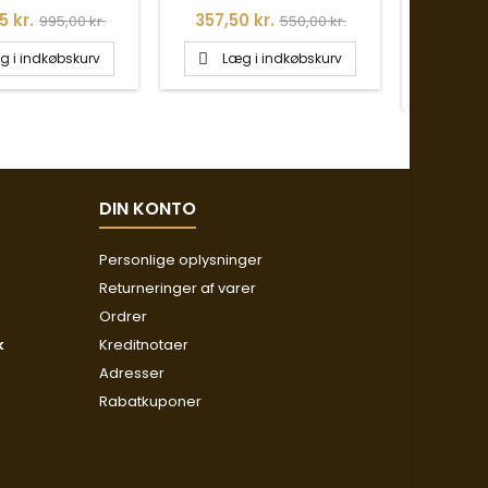
Normalpris
Pris
Normalpris
5 kr.
357,50 kr.
995,00 kr.
550,00 kr.
Pris
552,50
g i indkøbskurv
Læg i indkøbskurv

Læg

DIN KONTO
Personlige oplysninger
Returneringer af varer
Ordrer
k
Kreditnotaer
Adresser
Rabatkuponer