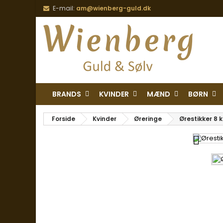
E-mail:
am@wienberg-guld.dk
BRANDS
KVINDER
MÆND
BØRN
Forside
Kvinder
Øreringe
Ørestikker 8 
