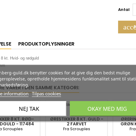
Antal
acco
S
VELSE
PRODUKTOPLYSNINGER
 8 kt. Hvid- og rødguld
6mm
berg-guld.dk benytter cookies for at give dig den bedst mulige
mm
eroplevelse, opretholde hjemmesidens funktionalitet samt til stati
markedsføring.
RE VARER I DEN SAMME KATEGORI:
e information
Tilpas cookies
-35%
-35%
NEJ TAK
OKAY MED MIG
KKER 8 KT. RØD-
ØRESTIKKER 8 KT. GULD -
ØRERIN
DGULD - 117484
2 FARVET
GRØN 
a Scrouples
Fra Scrouples
Fra