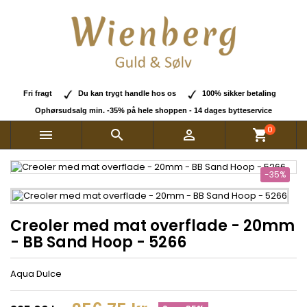
Fri fragt
Du kan trygt handle hos os
100% sikker betaling
Ophørsudsalg min. -35% på hele shoppen - 14 dages bytteservice
0



shopping_cart
-35%
Creoler med mat overflade - 20mm
- BB Sand Hoop - 5266
Aqua Dulce