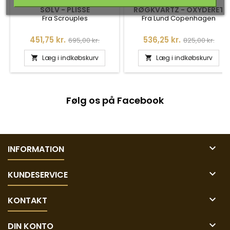
ØRERINGE I FORGYLDT
ØREHÆNGER MED
SØLV - PLISSÉ
RØGKVARTZ - OXYDERET
Fra Scrouples
Fra Lund Copenhagen
Pris
Normalpris
Pris
Normalpris
451,75 kr.
536,25 kr.
695,00 kr.
825,00 kr.
Læg i indkøbskurv
Læg i indkøbskurv


Følg os på Facebook

INFORMATION

KUNDESERVICE

KONTAKT

DIN KONTO