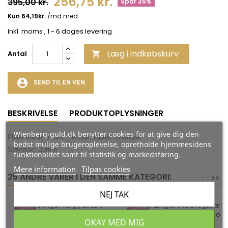
256,75 kr.
395,00 kr.
Spar 35%
Inkl. moms
, 1 - 6 dages levering
Læg i indkøbskurv
Antal

account_circle
SEND TIL EN VEN
BESKRIVELSE
PRODUKTOPLYSNINGER
Wienberg-guld.dk benytter cookies for at give dig den
Flade creoler i sølv med sandblæst overflade.
bedst mulige brugeroplevelse, opretholde hjemmesidens
Størrelse: 20mm
funktionalitet samt til statistik og markedsføring.
Mere information
Tilpas cookies
25 ANDRE VARER I DEN SAMME KATEGORI:
<
<
>
>
NEJ TAK
-35%
-35%
OKAY MED MIG