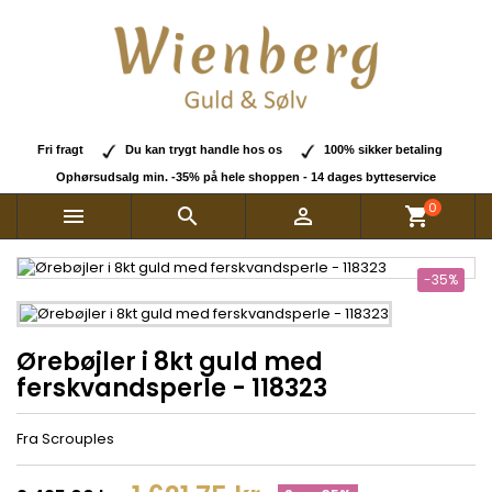
Fri fragt
Du kan trygt handle hos os
100% sikker betaling
Ophørsudsalg min. -35% på hele shoppen - 14 dages bytteservice
0



shopping_cart
-35%
Ørebøjler i 8kt guld med
ferskvandsperle - 118323
Fra Scrouples