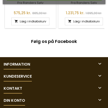
Fra Randers Sølv
Fra Randers Sølv
Pris
Normalpris
Pris
Normalpris
575,25 kr.
1.231,75 kr.
885,00 kr.
1.895,00 kr.
Læg i indkøbskurv
Læg i indkøbskurv


Følg os på Facebook

INFORMATION

KUNDESERVICE

KONTAKT

DIN KONTO