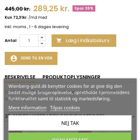
289,25 kr.
445,00 kr.
Spar 35%
Inkl. moms
, 1 - 6 dages levering
Læg i indkøbskurv
Antal

account_circle
SEND TIL EN VEN
BESKRIVELSE
PRODUKTOPLYSNINGER
Wienberg-guld.dk benytter cookies for at give dig den
bedst mulige brugeroplevelse, opretholde hjemmesidens
Creoler i forgyldt sølv med tre zirkoniaer i gul, rosa og lyseblå.
funktionalitet samt til statistik og markedsføring.
Størrelse: 15 mm.
Mere information
Tilpas cookies
25 ANDRE VARER I DEN SAMME KATEGORI:
<
<
>
>
NEJ TAK
-35%
-35%