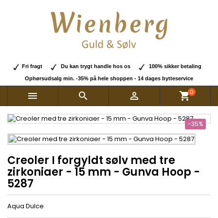
Fri fragt
Du kan trygt handle hos os
100% sikker betaling
Ophørsudsalg min. -35% på hele shoppen - 14 dages bytteservice
0



shopping_cart
-35%
Creoler I forgyldt sølv med tre
zirkoniaer - 15 mm - Gunva Hoop -
5287
Aqua Dulce