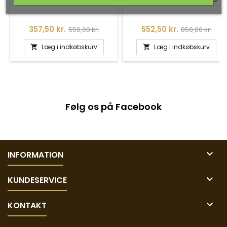
LYSEBLÅ CALCEDON - UNIKA
Pris
Normalpris
Pris
Normalpris
357,50 kr.
552,50 kr.
550,00 kr.
850,00 kr.
Læg i indkøbskurv
Læg i indkøbskurv


Følg os på Facebook

INFORMATION

KUNDESERVICE

KONTAKT