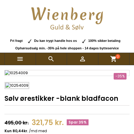
Fri fragt
Du kan trygt handle hos os
100% sikker betaling
Ophørsudsalg min. -35% på hele shoppen - 14 dages bytteservice
0



shopping_cart
-35%
Sølv ørestikker -blank bladfacon
321,75 kr.
495,00 kr.
Spar 35%