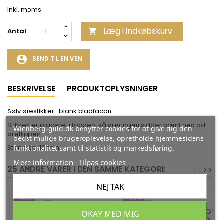
Inkl. moms
Læg i indkøbskurv
Antal

account_circle
SEND TIL EN VEN
BESKRIVELSE
PRODUKTOPLYSNINGER
Sølv ørestikker -blank bladfacon
Stikken er placeret i toppen, så øreringen sidder pænt ned ad
Wienberg-guld.dk benytter cookies for at give dig den
øreflippen.
bedst mulige brugeroplevelse, opretholde hjemmesidens
Størrelse: 12 mm
funktionalitet samt til statistik og markedsføring.
Mere information
Tilpas cookies
25 ANDRE VARER I DEN SAMME KATEGORI:
<
<
>
>
NEJ TAK
-35%
-35%
SØLV ØREHÆNGERE - KNÆK
ØREHÆNGERE I FORGYLDT
OKAY MED MIG
CREOL 18 X 5 MM
SØLV MED BLOMST OG