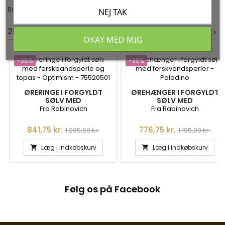
Birds Ear - Lavender
NEJ TAK
25 ANDRE VARER I DEN SAMME KATEGORI:
<
<
>
>
OKAY MED MIG
-35%
-35%
ØRERINGE I FORGYLDT
ØREHÆNGER I FORGYLDT
SØLV MED
SØLV MED
FERSKBANDSPERLE OG
FERSKVANDSPERLER -
Fra Rabinovich
Fra Rabinovich
TOPAS - OPTIMISM
PALADINO
Pris
Normalpris
Pris
Normalpris
841,75 kr.
776,75 kr.
1.295,00 kr.
1.195,00 kr.
Læg i indkøbskurv
Læg i indkøbskurv


Følg os på Facebook