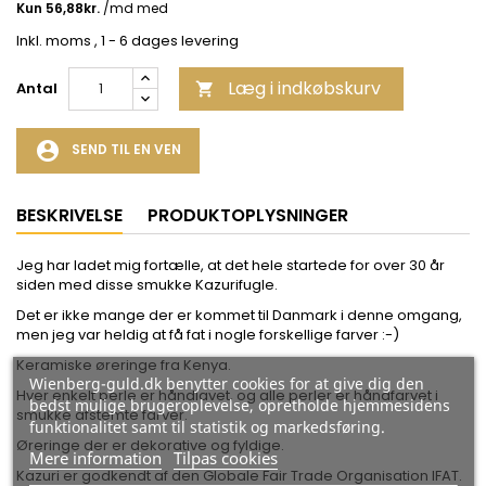
Inkl. moms
, 1 - 6 dages levering
Læg i indkøbskurv
Antal

account_circle
SEND TIL EN VEN
BESKRIVELSE
PRODUKTOPLYSNINGER
Jeg har ladet mig fortælle, at det hele startede for over 30 år
siden med disse smukke Kazurifugle.
Det er ikke mange der er kommet til Danmark i denne omgang,
men jeg var heldig at få fat i nogle forskellige farver :-)
Keramiske øreringe fra Kenya.
Wienberg-guld.dk benytter cookies for at give dig den
Hver enkelt perle er håndlavet, og alle perler er håndfarvet i
bedst mulige brugeroplevelse, opretholde hjemmesidens
smukke afstemte farver.
funktionalitet samt til statistik og markedsføring.
Øreringe der er dekorative og fyldige.
Mere information
Tilpas cookies
Kazuri er godkendt af den Globale Fair Trade Organisation IFAT.