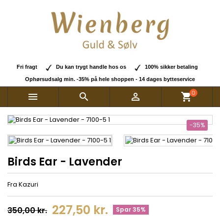
Fri fragt
Du kan trygt handle hos os
100% sikker betaling
Ophørsudsalg min. -35% på hele shoppen - 14 dages bytteservice
0



shopping_cart
-35%
Birds Ear - Lavender
Fra Kazuri
227,50 kr.
350,00 kr.
Spar 35%