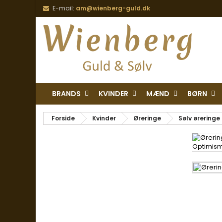
E-mail:
am@wienberg-guld.dk
BRANDS
KVINDER
MÆND
BØRN
Forside
Kvinder
Øreringe
Sølv øreringe