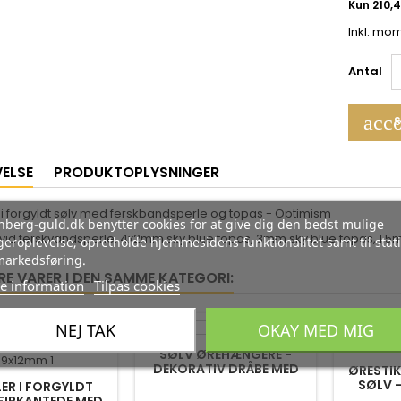
Inkl. mo
Antal
acco
S
VELSE
PRODUKTOPLYSNINGER
i forgyldt sølv med ferskbandsperle og topas - Optimism
berg-guld.dk benytter cookies for at give dig den bedst mulige
id ferskvandsperle, 4x2mm sky blue topas, 3mm sky blue topas, 1,5
eroplevelse, opretholde hjemmesidens funktionalitet samt til stati
markedsføring.
RE VARER I DEN SAMME KATEGORI:
e information
Tilpas cookies
NEJ TAK
OKAY MED MIG
-35%
-35%
SØLV ØREHÆNGERE -
DEKORATIV DRÅBE MED
ØRESTIK
ONYX
SØLV 
ER I FORGYLDT
 FIRKANTEDE MED