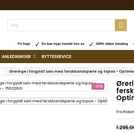

Fri fragt
Du kan trygt handle hos os
100% sikker betaling O
ANLEDNINGER
BYTTESERVICE
Øreringe i forgyldt sølv med ferskbandsperle og topas - Optimi
Øreri
-35%
fers
Opti
Fra Rabi
1.295,0