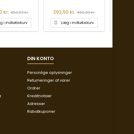
Normalpris
Pris
Normalpris
Pris
 kr.
292,50 kr.
406,25
450,00 kr.
450,00 kr.
g i indkøbskurv
Læg i indkøbskurv
Læg


DIN KONTO
Personlige oplysninger
Returneringer af varer
Ordrer
k
Kreditnotaer
Adresser
Rabatkuponer