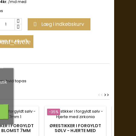
ms
Læg i indkøbskurv

unt_circle
END TIL EN VEN
mm hvid topas
stik
<
<
>
>
-35%
-35%
KER I FORGYLDT
ØRESTIKKER I FORGYLDT
ØREHÆNG
- BLOMST 7MM
SØLV - HJERTE MED
SØLV - 
ZIRKONIA
Fr