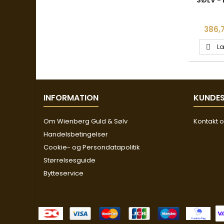
ZIRK
Pris
386,7
Læ

INFORMATION
KUNDES
Om Wienberg Guld & Sølv
Kontakt 
Handelsbetingelser
Cookie- og Persondatapolitik
Størrelsesguide
Bytteservice