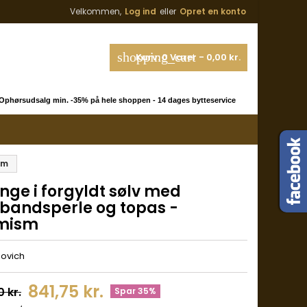
Velkommen,
Log ind
eller
Opret en konto
shopping_cart
Kurv:
0
Varer - 0,00 kr.
phørsudsalg min. -35% på hele shoppen - 14 dages bytteservice
sm
nge i forgyldt sølv med
kbandsperle og topas -
mism
novich
841,75 kr.
0 kr.
Spar 35%