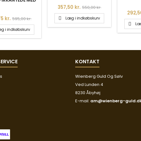
ONIA 9X12MM
Pris
Normalpris
357,50 kr.
550,00 kr.
Pris
292,50
Normalpris
5 kr.
Læg i indkøbskurv
595,00 kr.

Læ

g i indkøbskurv
ERVICE
KONTAKT
os
Wienberg Guld Og Sølv
Ved Lunden 4
8230 Åbyhøj
E-mail:
am@wienberg-guld.d