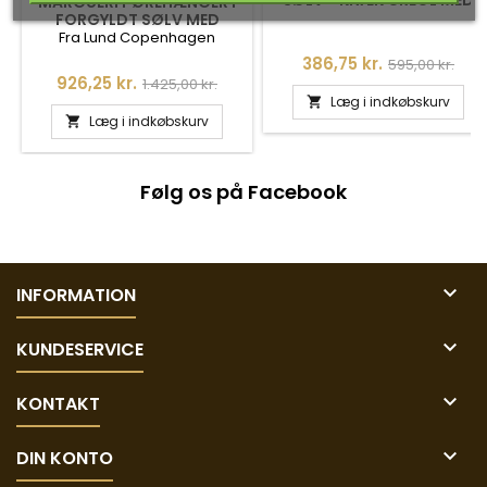
SØLV - KNÆK CREOL MED
MARGUERIT ØREHÆNGER I
ZIRKONIA
FORGYLDT SØLV MED
BLADE - 9095056-M
Fra Lund Copenhagen
Pris
Normalpris
386,75 kr.
595,00 kr.
Pris
Normalpris
926,25 kr.
1.425,00 kr.
Læg i indkøbskurv

Læg i indkøbskurv

Følg os på Facebook

INFORMATION

KUNDESERVICE

KONTAKT

DIN KONTO