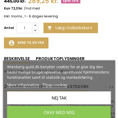
289,25 kr.
445,00 kr.
Spar 35%
Inkl. moms
, 1 - 6 dages levering
Læg i indkøbskurv
Antal

account_circle
SEND TIL EN VEN
BESKRIVELSE
PRODUKTOPLYSNINGER
Wienberg-guld.dk benytter cookies for at give dig den
bedst mulige brugeroplevelse, opretholde hjemmesidens
Ørestikker i lille bue - forgyldt sølv med pastelfarvet zirkonia.
funktionalitet samt til statistik og markedsføring.
Mere information
Tilpas cookies
25 ANDRE VARER I DEN SAMME KATEGORI:
<
<
>
>
NEJ TAK
-35%
-35%
OKAY MED MIG
ØREHÆNGER I FORGYLDT