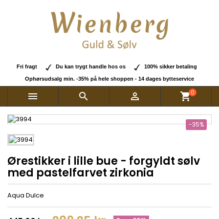
Fri fragt
Du kan trygt handle hos os
100% sikker betaling
Ophørsudsalg min. -35% på hele shoppen - 14 dages bytteservice
0



shopping_cart
-35%
Ørestikker i lille bue - forgyldt sølv
med pastelfarvet zirkonia
Aqua Dulce