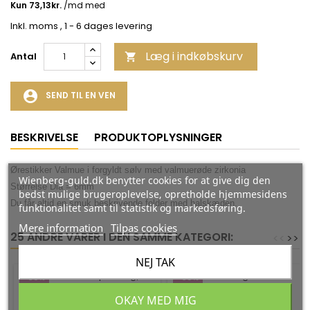
Inkl. moms
, 1 - 6 dages levering
Læg i indkøbskurv
Antal

account_circle
SEND TIL EN VEN
BESKRIVELSE
PRODUKTOPLYSNINGER
Ørestikker Valmue i forgyldt sølv med valmuerøde zirkonia
Wienberg-guld.dk benytter cookies for at give dig den
Størrelse Dia = 6mm
bedst mulige brugeroplevelse, opretholde hjemmesidens
Du får altid en smuk beskrivende folder med halskæden.
funktionalitet samt til statistik og markedsføring.
Mere information
Tilpas cookies
25 ANDRE VARER I DEN SAMME KATEGORI:
<
<
>
>
NEJ TAK
-35%
-35%
OKAY MED MIG
ØREHÆNGER I SØLV -