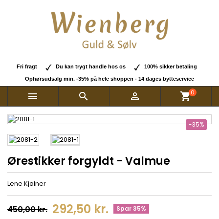
Fri fragt
Du kan trygt handle hos os
100% sikker betaling
Ophørsudsalg min. -35% på hele shoppen - 14 dages bytteservice
0



shopping_cart
-35%
Ørestikker forgyldt - Valmue
Lene Kjølner
292,50 kr.
450,00 kr.
Spar 35%