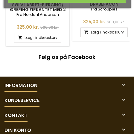
DRÅBEFACON
SØLV LABRET-PIERCING/
Fra Scrouples
ØRERING FIRKANTET MED 2
ZIRKONIA
Fra Nordahl Andersen
Pris
Normalpris
325,00 kr.
500,00 kr.
Pris
Normalpris
325,00 kr.
500,00 kr.
Læg i indkøbskurv

Læg i indkøbskurv

Følg os på Facebook

INFORMATION

KUNDESERVICE

KONTAKT

DIN KONTO