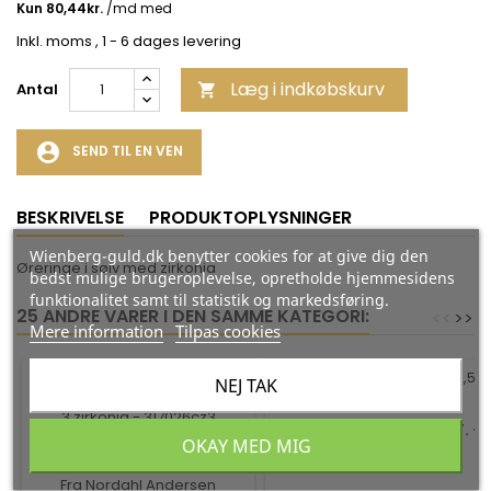
Inkl. moms
, 1 - 6 dages levering
Læg i indkøbskurv
Antal

account_circle
SEND TIL EN VEN
BESKRIVELSE
PRODUKTOPLYSNINGER
Wienberg-guld.dk benytter cookies for at give dig den
Øreringe i sølv med zirkonia
bedst mulige brugeroplevelse, opretholde hjemmesidens
funktionalitet samt til statistik og markedsføring.
25 ANDRE VARER I DEN SAMME KATEGORI:
<
<
>
>
Mere information
Tilpas cookies
-35%
-35%
NEJ TAK
GULD ØRECREOLER 8 KT. -
OKAY MED MIG
2,5 X 15 MM
CREOLER I 8KT. MED
Fra Scrouples
BLOMSTERVEDHÆNG
FORMET AF 3 ZIRKONIA -
Fra Nordahl Andersen