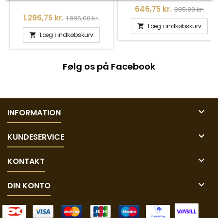
317026CZ3
Pris
Normalpris
646,75 kr.
995,00 kr.
Pris
Normalpris
1.296,75 kr.
1.995,00 kr.
Læg i indkøbskurv

Læg i indkøbskurv

Følg os på Facebook

INFORMATION

KUNDESERVICE

KONTAKT

DIN KONTO