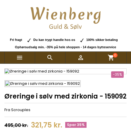
Fri fragt
Du kan trygt handle hos os
100% sikker betaling
Ophørsudsalg min. -35% på hele shoppen - 14 dages bytteservice
0



shopping_cart
-35%
Øreringe i sølv med zirkonia - 159092
Fra Scrouples
321,75 kr.
495,00 kr.
Spar 35%