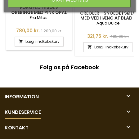
FORGYLDTE SØLV
ØRERINGE MED PINK OPAL
CREOLER - SNOEDE I SØLV
Fra Mitos
MED VEDHÆNG AF BLAD -
LUNA LEAF - 4283
Aqua Dulce
Pris
Normalpris
780,00 kr.
1.200,00 kr.
Pris
Normalpris
321,75 kr.
495,00 kr.
Læg i indkøbskurv

Læg i indkøbskurv

Følg os på Facebook

INFORMATION

KUNDESERVICE

KONTAKT