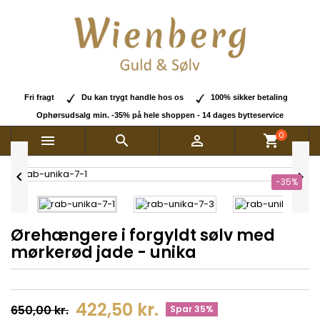
Fri fragt
Du kan trygt handle hos os
100% sikker betaling
Ophørsudsalg min. -35% på hele shoppen - 14 dages bytteservice
0



shopping_cart


-35%
Ørehængere i forgyldt sølv med
mørkerød jade - unika
422,50 kr.
650,00 kr.
Spar 35%