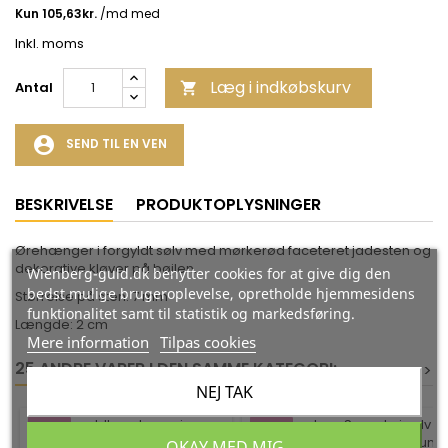
Inkl. moms
Læg i indkøbskurv
Antal

account_circle
SEND TIL EN VEN
BESKRIVELSE
PRODUKTOPLYSNINGER
Ørehænger i forgyldt sølv med mørkerød faceteret jadesten og
dekorative kløver på bøjlen.
Wienberg-guld.dk benytter cookies for at give dig den
bedst mulige brugeroplevelse, opretholde hjemmesidens
Størrelse på sten: 7 mm
funktionalitet samt til statistik og markedsføring.
Længde: 2 cm
Mere information
Tilpas cookies
25 ANDRE VARER I DEN SAMME KATEGORI:
<
<
>
>
NEJ TAK
-35%
-35%
OKAY MED MIG