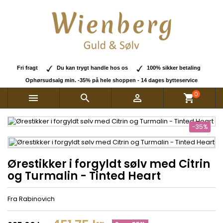
Fri fragt
Du kan trygt handle hos os
100% sikker betaling
Ophørsudsalg min. -35% på hele shoppen - 14 dages bytteservice
0



shopping_cart
-35%
Ørestikker i forgyldt sølv med Citrin
og Turmalin - Tinted Heart
Fra Rabinovich