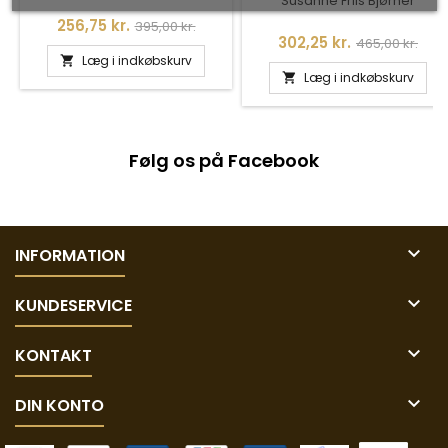
2-112
Susanne Friis Bjørner
Pris
Normalpris
256,75 kr.
395,00 kr.
Pris
Normalpris
302,25 kr.
465,00 kr.
Læg i indkøbskurv

Læg i indkøbskurv

Følg os på Facebook

INFORMATION

KUNDESERVICE

KONTAKT

DIN KONTO