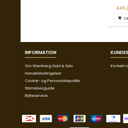
Pris
445,2
Læ

INFORMATION
KUNDES
Om Wienberg Guld & Sølv
Kontakt 
Handelsbetingelser
Cookie- og Persondatapolitik
Størrelsesguide
Bytteservice