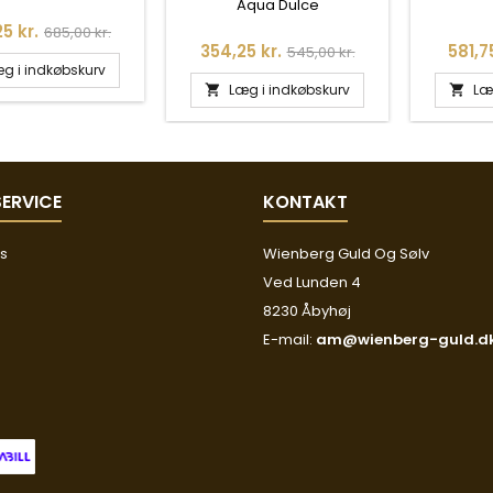
HOOP - 5216
FERS
Aqua Dulce
Normalpris
5 kr.
685,00 kr.
Pris
Normalpris
Pris
354,25 kr.
581,75
545,00 kr.
g i indkøbskurv
Læg i indkøbskurv
Læ


ERVICE
KONTAKT
os
Wienberg Guld Og Sølv
Ved Lunden 4
8230 Åbyhøj
E-mail:
am@wienberg-guld.d