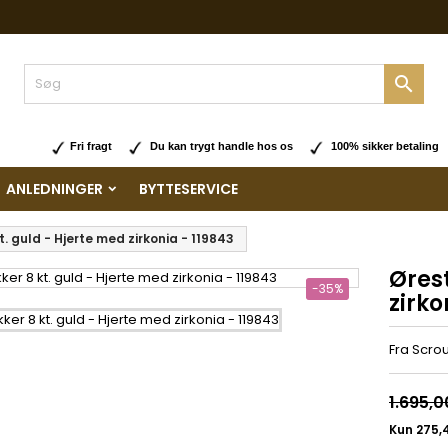

Fri fragt
Du kan trygt handle hos os
100% sikker betaling
ANLEDNINGER
BYTTESERVICE
t. guld - Hjerte med zirkonia - 119843
Ørest
-35%
zirko
Fra Scro
1.695,0