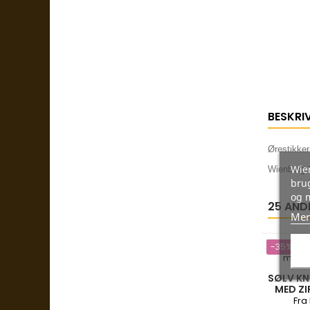
BESKRI
Ørestikker
Wien
Wienberg G
brug
og 
25 AND
Mer
-35%
SØLV K
MED ZI
Fra