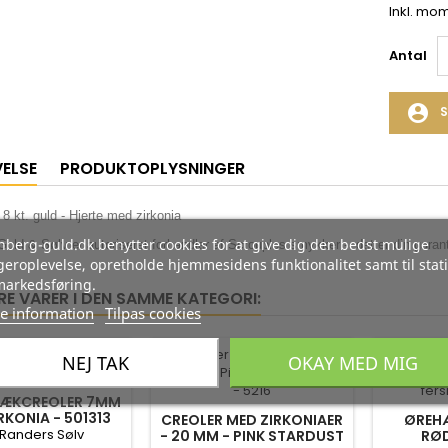
Inkl. mo
Antal
account_circle
S
VELSE
PRODUKTOPLYSNINGER
 8 kt. guld - Hjerte med zirkonia
berg-guld.dk benytter cookies for at give dig den bedst mulige
uld & Sølv er autoriseret forhandler af Scrouples smykker - det er din garan
eroplevelse, opretholde hjemmesidens funktionalitet samt til stati
markedsføring.
RE VARER I DEN SAMME KATEGORI:
e information
Tilpas cookies
-35%
-35%
NEJ TAK
OKAY MED MIG
NÆKCREOLER 7MM
RKONIA - 501313
CREOLER MED ZIRKONIAER
ØREHÆ
 Randers Sølv
- 20 MM - PINK STARDUST
RØ