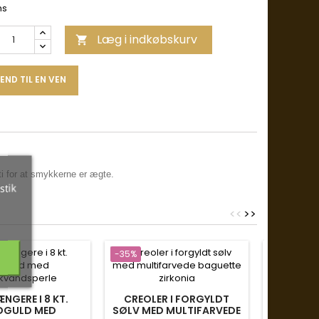
ms
Læg i indkøbskurv

END TIL EN VEN
ti for at smykkerne er ægte.
stik
<
<
>
>
-35%
-35%
ØRERIN
FERSKV
PEARL
Aq
NGERE I 8 KT.
CREOLER I FORGYLDT
DGULD MED
SØLV MED MULTIFARVEDE