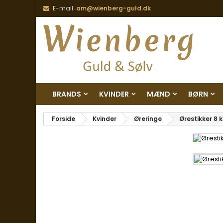
E-mail:
am@wienberg-guld.dk
BRANDS
KVINDER
MÆND
BØRN
Forside
Kvinder
Øreringe
Ørestikker 8 k