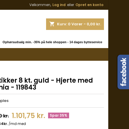
Velkommen,
Log ind
eller
Opret en konto
shopping_cart
Kurv:
0
Varer - 0,00 kr.
 Ophørsudsalg min. -35% på hele shoppen - 14 dages bytteservice
ikker 8 kt. guld - Hjerte med
nia - 119843
uples
1.101,75 kr.
0 kr.
Spar 35%