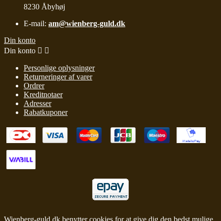
8230 Åbyhøj
E-mail:
am@wienberg-guld.dk
Din konto
Din konto


Personlige oplysninger
Returneringer af varer
Ordrer
Kreditnotaer
Adresser
Rabatkuponer
Wienberg-guld.dk benytter cookies for at give dig den bedst mulige