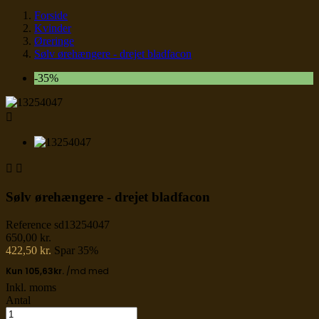
Forside
Kvinder
Øreringe
Sølv ørehængere - drejet bladfacon
-35%



Sølv ørehængere - drejet bladfacon
Reference
sd13254047
650,00 kr.
422,50 kr.
Spar 35%
Inkl. moms
Antal