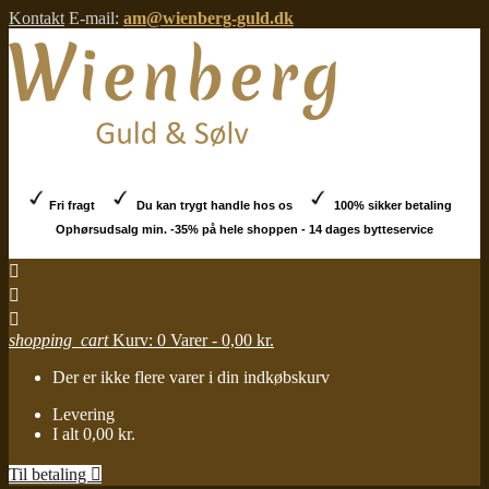
Kontakt
E-mail:
am@wienberg-guld.dk
Fri fragt
Du kan trygt handle hos os
100% sikker betaling
Ophørsudsalg min. -35% på hele shoppen - 14 dages bytteservice



shopping_cart
Kurv:
0
Varer - 0,00 kr.
Der er ikke flere varer i din indkøbskurv
Levering
I alt
0,00 kr.
Til betaling
