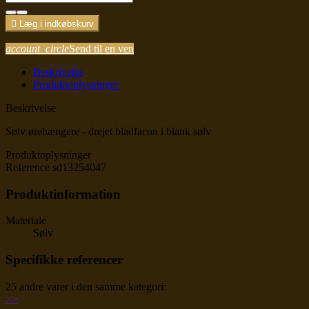

Læg i indkøbskurv
account_circle
Send til en ven
Beskrivelse
Produktoplysninger
Beskrivelse
Sølv ørehængere - drejet bladfacon i blank sølv
Produktoplysninger
Reference
sd13254047
Produktinformation
Materiale
Sølv
Specifikke referencer
25 andre varer i den samme kategori:
>
>