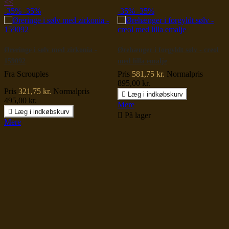
<
<
-35%
-35%
-35%
-35%
Øreringe i sølv med zirkonia -
Ørehænger i forgyldt sølv - creol
159092
med lilla emalje
Fra Scrouples
Pris
581,75 kr.
Normalpris
895,00 kr.
Pris
321,75 kr.
Normalpris

Læg i indkøbskurv
495,00 kr.
Mere

Læg i indkøbskurv

På lager
Mere

På lager