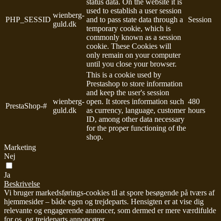
status data. On the website it is
used to establish a user session
wienberg-
PHP_SESSID
and to pass state data through a
Session
guld.dk
temporary cookie, which is
commonly known as a session
cookie. These Cookies will
only remain on your computer
until you close your browser.
This is a cookie used by
Prestashop to store information
and keep the user's session
wienberg-
open. It stores information such
480
PrestaShop-#
guld.dk
as currency, language, customer
hours
ID, among other data necessary
for the proper functioning of the
shop.
Marketing
Nej
Ja
Beskrivelse
Vi bruger markedsførings-cookies til at spore besøgende på tværs af
hjemmesider – både egen og trejdeparts. Hensigten er at vise dig
relevante og engagerende annoncer, som dermed er mere værdifulde
for os, og trejdeparts annoncører.