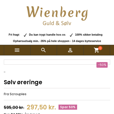
Fri fragt
Du kan trygt handle hos os
100% sikker betaling
Ophørsudsalg min. -35% på hele shoppen - 14 dages bytteservice
0



shopping_cart
-50%
Sølv øreringe
Fra Scrouples
297,50 kr.
595,00 kr.
Spar 50%