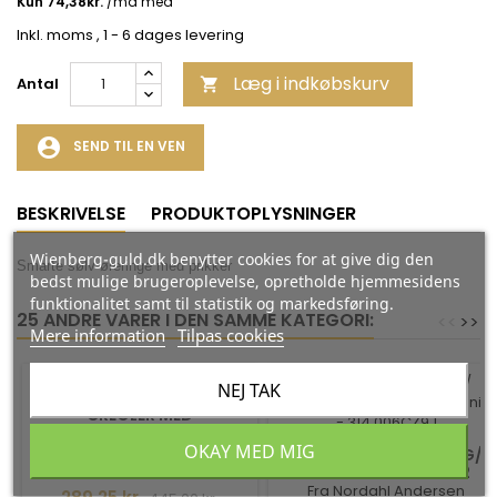
Inkl. moms
, 1 - 6 dages levering
Læg i indkøbskurv
Antal

account_circle
SEND TIL EN VEN
BESKRIVELSE
PRODUKTOPLYSNINGER
Wienberg-guld.dk benytter cookies for at give dig den
Smarte sølv øreringe med prikker
bedst mulige brugeroplevelse, opretholde hjemmesidens
funktionalitet samt til statistik og markedsføring.
25 ANDRE VARER I DEN SAMME KATEGORI:
<
<
>
>
Mere information
Tilpas cookies
-35%
-35%
NEJ TAK
CREOLER MED
PASTELFARVET ZIRKONIAER
OKAY MED MIG
- 15 MM
Aqua Dulce
SØLV LABRET-PIERCING/
ØRERING MÅNE MED 2
ZIRKONIA
Fra Nordahl Andersen
Pris
Normalpris