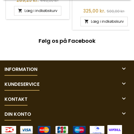
289,25 kr.
445,00 kr.
Pris
Normalpris
325,00 kr.
Læg i indkøbskurv
500,00 kr.

Læg i indkøbskurv

Følg os på Facebook

INFORMATION

KUNDESERVICE

KONTAKT

DIN KONTO