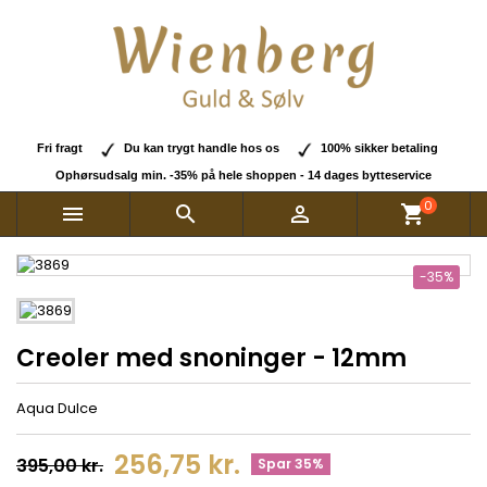
Fri fragt
Du kan trygt handle hos os
100% sikker betaling
Ophørsudsalg min. -35% på hele shoppen - 14 dages bytteservice
0



shopping_cart
-35%
Creoler med snoninger - 12mm
Aqua Dulce
256,75 kr.
395,00 kr.
Spar 35%