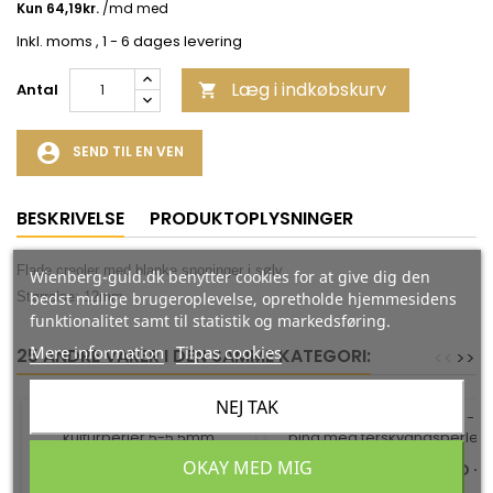
Inkl. moms
, 1 - 6 dages levering
Læg i indkøbskurv
Antal

account_circle
SEND TIL EN VEN
BESKRIVELSE
PRODUKTOPLYSNINGER
Flade creoler med blanke snoninger i sølv
Wienberg-guld.dk benytter cookies for at give dig den
bedst mulige brugeroplevelse, opretholde hjemmesidens
Størrelse: 12mm
funktionalitet samt til statistik og markedsføring.
Mere information
Tilpas cookies
25 ANDRE VARER I DEN SAMME KATEGORI:
<
<
>
>
NEJ TAK
-35%
-35%
OKAY MED MIG
ØRESTIKKER 8 KT. GULD
ØREHÆNGER 8 KT. GULD -
MED KULTURPERLER 5-
PIND MED