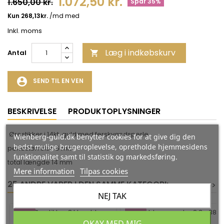
1.072,50 kr.
1.650,00 kr.
Spar 35%
Inkl. moms
Læg i indkøbskurv
Antal

account_circle
SEND TIL EN VEN
BESKRIVELSE
PRODUKTOPLYSNINGER
Ørestikker i 14kt. guld med ferskvandsperle
Wienberg-guld.dk benytter cookies for at give dig den
bedst mulige brugeroplevelse, opretholde hjemmesidens
perlestørrelse 5 mm
funktionalitet samt til statistik og markedsføring.
total længde 14 mm
Mere information
Tilpas cookies
25 ANDRE VARER I DEN SAMME KATEGORI:
<
<
>
>
NEJ TAK
-35%
-35%
OKAY MED MIG