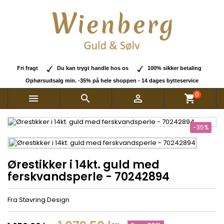
Fri fragt
Du kan trygt handle hos os
100% sikker betaling
Ophørsudsalg min. -35% på hele shoppen - 14 dages bytteservice
0



shopping_cart
-35%
Ørestikker i 14kt. guld med
ferskvandsperle - 70242894
Fra Støvring Design