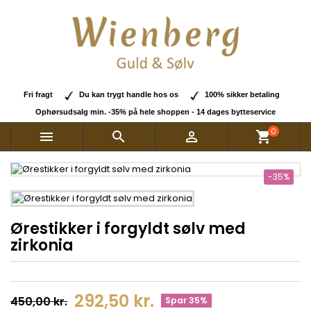
Fri fragt
Du kan trygt handle hos os
100% sikker betaling
Ophørsudsalg min. -35% på hele shoppen - 14 dages bytteservice
0



shopping_cart
-35%
Ørestikker i forgyldt sølv med
zirkonia
292,50 kr.
450,00 kr.
Spar 35%