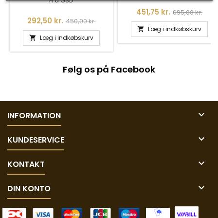
FERSKVANDSPERLE
Fra GSD
Pris
Normalpris
451,75 kr.
695,00 kr.
Pris
Normalpris
292,50 kr.
450,00 kr.
Læg i indkøbskurv

Læg i indkøbskurv

Følg os på Facebook

INFORMATION

KUNDESERVICE

KONTAKT

DIN KONTO