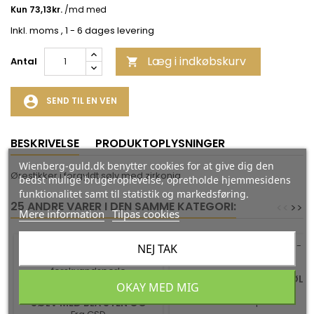
Inkl. moms
, 1 - 6 dages levering
Læg i indkøbskurv
Antal

account_circle
SEND TIL EN VEN
BESKRIVELSE
PRODUKTOPLYSNINGER
Wienberg-guld.dk benytter cookies for at give dig den
Ørestikker i forgyldt sølv med zirkonia
bedst mulige brugeroplevelse, opretholde hjemmesidens
funktionalitet samt til statistik og markedsføring.
25 ANDRE VARER I DEN SAMME KATEGORI:
<
<
>
>
Mere information
Tilpas cookies
NEJ TAK
-35%
-35%
CREOLER I FORGYLDT SØLV
OKAY MED MIG
- SNOET 36 MM
ØRERINGE I FORGYLDT
Fra Scrouples
SØLV MED BLÅ STEN OG