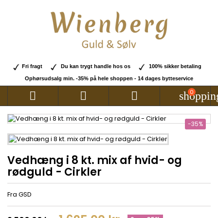
Fri fragt
Du kan trygt handle hos os
100% sikker betaling
Ophørsudsalg min. -35% på hele shoppen - 14 dages bytteservice
0



shoppin
-35%
Vedhæng i 8 kt. mix af hvid- og
rødguld - Cirkler
Fra GSD