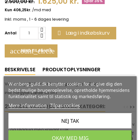
1.625,00 kr.
2.500,00 kr.
Spar 35%
Inkl. moms
, 1 - 6 dages levering
Læg i indkøbskurv
Antal

account_circle
SEND TIL EN VEN
BESKRIVELSE
PRODUKTOPLYSNINGER
Wienberg-guld.dk benytter cookies for at give dig den
Vedhæng i 8 kt. mix af hvid- og rødguld - Cirkler
bedst mulige brugeroplevelse, opretholde hjemmesidens
incl. Forgyldt kæde 45 cm
funktionalitet samt til statistik og markedsføring.
Mere information
Tilpas cookies
25 ANDRE VARER I DEN SAMME KATEGORI:
<
<
>
>
NEJ TAK
-35%
-35%
HALSKÆDE I FORGYLDT
OKAY MED MIG
SØLV MED KUGLER OG