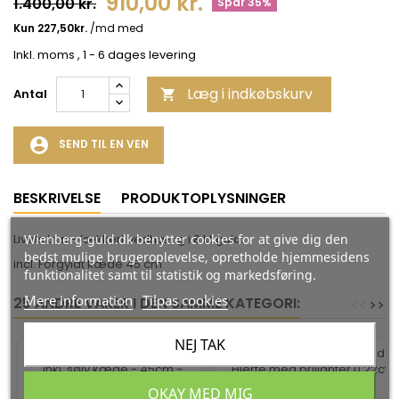
910,00 kr.
1.400,00 kr.
Spar 35%
Inkl. moms
, 1 - 6 dages levering
Læg i indkøbskurv
Antal

account_circle
SEND TIL EN VEN
BESKRIVELSE
PRODUKTOPLYSNINGER
Wienberg-guld.dk benytter cookies for at give dig den
Livets træ - lækkert vedhæng i 8 kt guld.
bedst mulige brugeroplevelse, opretholde hjemmesidens
incl. Forgyldt kæde 45 cm
funktionalitet samt til statistik og markedsføring.
Mere information
Tilpas cookies
25 ANDRE VARER I DEN SAMME KATEGORI:
<
<
>
>
NEJ TAK
-35%
-35%
OKAY MED MIG