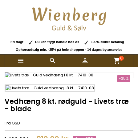
Fri fragt
Du kan trygt handle hos os
100% sikker betaling
Ophørsudsalg min. -35% på hele shoppen - 14 dages bytteservice
0



shopping_cart
-35%
Vedhæng 8 kt. rødguld - Livets træ
- blade
Fra GSD