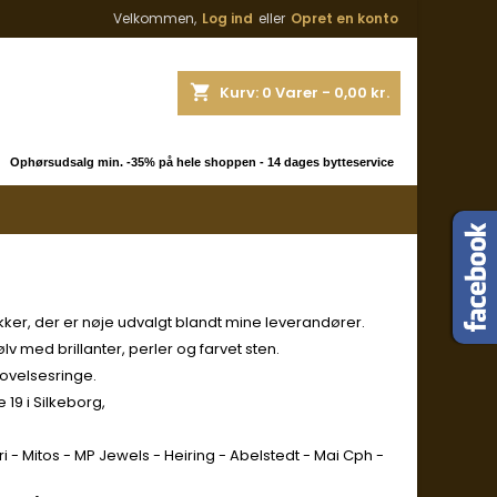
Velkommen,
Log ind
eller
Opret en konto
shopping_cart
Kurv:
0
Varer - 0,00 kr.
 Ophørsudsalg min. -35% på hele shoppen - 14 dages bytteservice
ker, der er nøje udvalgt blandt mine leverandører.
 med brillanter, perler og farvet sten.
ovelsesringe.
19 i Silkeborg,
 - Mitos - MP Jewels - Heiring - Abelstedt - Mai Cph -