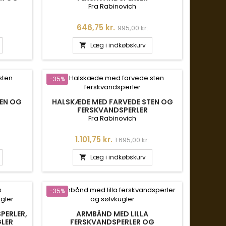
Fra Rabinovich
s
Pris
Normalpris
646,75 kr.
995,00 kr.
Læg i indkøbskurv

-35%
EN OG
HALSKÆDE MED FARVEDE STEN OG
FERSKVANDSPERLER
Fra Rabinovich
is
Pris
Normalpris
1.101,75 kr.
1.695,00 kr.
Læg i indkøbskurv

-35%
PERLER,
ARMBÅND MED LILLA
LER
FERSKVANDSPERLER OG