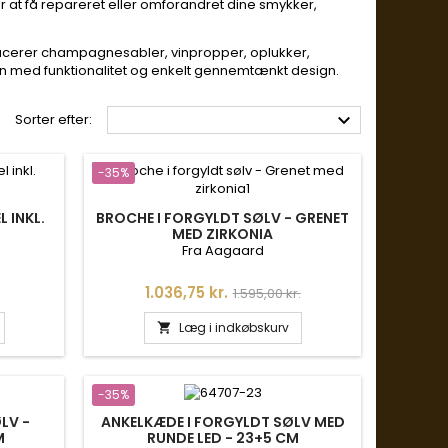
at få repareret eller omforandret dine smykker,
oducerer champagnesabler, vinpropper, oplukker,
 med funktionalitet og enkelt gennemtænkt design.

Sorter efter:
-35%
 INKL.
BROCHE I FORGYLDT SØLV - GRENET
MED ZIRKONIA
Fra Aagaard
s
Pris
Normalpris
1.036,75 kr.
1.595,00 kr.
Læg i indkøbskurv

-35%
LV -
ANKELKÆDE I FORGYLDT SØLV MED
M
RUNDE LED - 23+5 CM