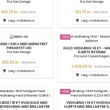
Fra San Design
Fra San Design
Pris
Normalpris
Pris
Normalpri
841,75 kr.
321,75 kr.
1.295,00 kr.
495,00 kr.
Læg i indkøbskurv
Læg i indkøbskurv


-35%
ÅND I SØLV MED MØNSTRET
FIRKANTET LED
GULD VEDHÆNG 14 KT - M
Fra San Design
HJERTE 8X10MM
Fra Lund Copenhagen
Pris
Normalpris
292,50 kr.
450,00 kr.
Pris
Normalpr
2.925,00 kr.
4.500,00 k
Læg i indkøbskurv

Læg i indkøbskurv

-35%
KÆDE I 18 KT HVIDGULD MED
VEDHÆNG I 14 KT HVIDGU
NEVEDHÆNG MED BRILLANTER
HJERTE MED BRILLANTER 0