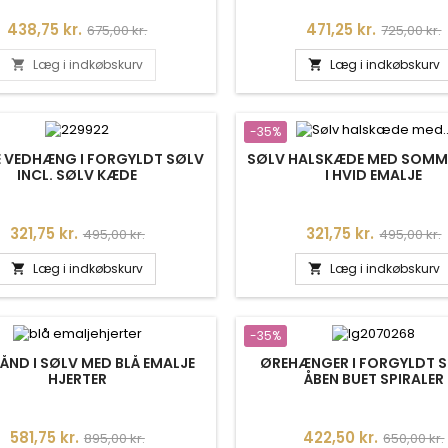
Pris
Normalpris
Pris
Normalpr
438,75 kr.
471,25 kr.
675,00 kr.
725,00 kr.
Læg i indkøbskurv
Læg i indkøbskurv


-35%
E VEDHÆNG I FORGYLDT SØLV
SØLV HALSKÆDE MED SOMM
INCL. SØLV KÆDE
I HVID EMALJE
Pris
Normalpris
Pris
Normalpri
321,75 kr.
321,75 kr.
495,00 kr.
495,00 kr.
Læg i indkøbskurv
Læg i indkøbskurv


-35%
ÅND I SØLV MED BLÅ EMALJE
ØREHÆNGER I FORGYLDT S
HJERTER
ÅBEN BUET SPIRALER
Pris
Normalpris
Pris
Normalpr
581,75 kr.
422,50 kr.
895,00 kr.
650,00 kr.