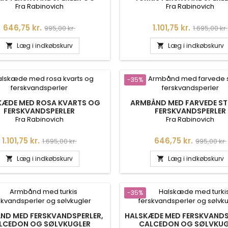
SØLVKUGLER
SØLVKUGLER
Fra Rabinovich
Fra Rabinovich
Pris
Normalpris
Pris
Normalpri
646,75 kr.
1.101,75 kr.
995,00 kr.
1.695,00 kr.
Læg i indkøbskurv
Læg i indkøbskurv


-35%
KÆDE MED ROSA KVARTS OG
ARMBÅND MED FARVEDE ST
FERSKVANDSPERLER
FERSKVANDSPERLER
Fra Rabinovich
Fra Rabinovich
Pris
Normalpris
Pris
Normalpr
1.101,75 kr.
646,75 kr.
1.695,00 kr.
995,00 kr.
Læg i indkøbskurv
Læg i indkøbskurv


-35%
ND MED FERSKVANDSPERLER,
HALSKÆDE MED FERSKVANDS
LCEDON OG SØLVKUGLER
CALCEDON OG SØLVKUG