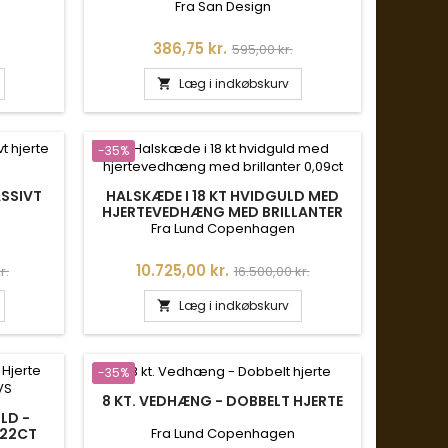
Fra San Design
s
Pris
Normalpris
386,75 kr.
595,00 kr.
Læg i indkøbskurv

-35%
ASSIVT
HALSKÆDE I 18 KT HVIDGULD MED
HJERTEVEDHÆNG MED BRILLANTER
0,09CT
Fra Lund Copenhagen
is
Pris
Normalpris
10.725,00 kr.
r.
16.500,00 kr.
Læg i indkøbskurv

-35%
8 KT. VEDHÆNG - DOBBELT HJERTE
LD -
Fra Lund Copenhagen
,22CT