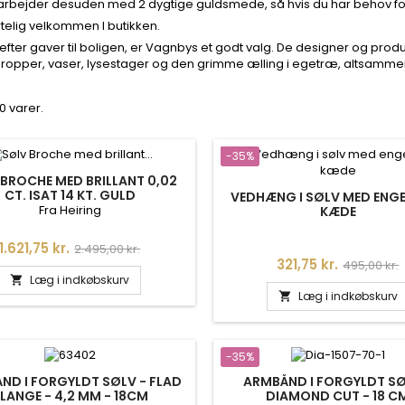
rbejder desuden med 2 dygtige guldsmede, så hvis du har behov for 
rtelig velkommen I butikken.
efter gaver til boligen, er Vagnbys et godt valg. De designer og pr
opper, vaser, lysestager og den grimme ælling i egetræ, altsammen
0 varer.
-35%
BROCHE MED BRILLANT 0,02
CT. ISAT 14 KT. GULD
VEDHÆNG I SØLV MED ENGEL
Fra Heiring
KÆDE
Pris
Normalpris
1.621,75 kr.
2.495,00 kr.
Pris
Normalpri
321,75 kr.
495,00 kr.
Læg i indkøbskurv

Læg i indkøbskurv

-35%
ND I FORGYLDT SØLV - FLAD
ARMBÅND I FORGYLDT SØ
LANGE - 4,2 MM - 18CM
DIAMOND CUT - 18 C