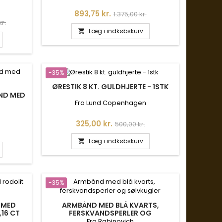
Pris
Normalpris
893,75 kr.
1.375,00 kr.
is
kr.
Læg i indkøbskurv

-35%
ØRESTIK 8 KT. GULDHJERTE - 1STK
IND MED
Fra Lund Copenhagen
Pris
Normalpris
325,00 kr.
500,00 kr.
is
Læg i indkøbskurv

-35%
 MED
ARMBÅND MED BLÅ KVARTS,
,16 CT
FERSKVANDSPERLER OG
SØLVKUGLER
Fra Rabinovich