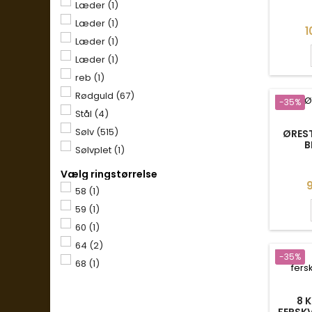
Læder
(1)
Læder
(1)
P
1
Læder
(1)
Læder
(1)
reb
(1)
Rødguld
(67)
-35%
Stål
(4)
Sølv
(515)
ØREST
B
Sølvplet
(1)
Vælg ringstørrelse
P
9
58
(1)
59
(1)
60
(1)
64
(2)
-35%
68
(1)
8 