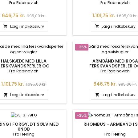
Fra Rabinovich
Fra Rabinovich
Pris
Normalpris
Pris
Normalpri
646,75 kr.
1.101,75 kr.
995,00 kr.
1.695,00 kr.
Læg i indkøbskurv
Læg i indkøbskurv


-35%
HALSKÆDE MED LILLA
ARMBÅND MED ROSA
FERSKVANDSPERLER OG
FERSKVANDSPERLER 
SØLVKUGLER
SØLVKUGLER
Fra Rabinovich
Fra Rabinovich
Pris
Normalpris
Pris
Normalpr
1.101,75 kr.
646,75 kr.
1.695,00 kr.
995,00 kr.
Læg i indkøbskurv
Læg i indkøbskurv


-35%
ING I FORGYLDT SØLV MED
RHOMBUS - ARMBÅND I 
KNOB
Fra Heiring
Fra Heiring