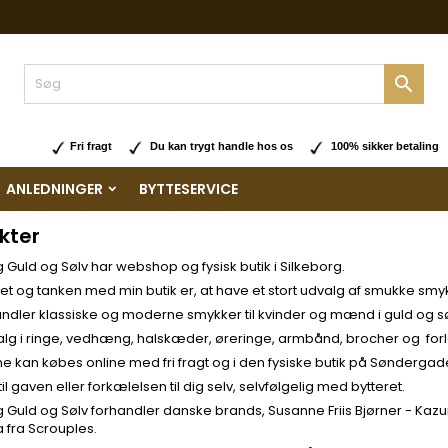

Fri fragt
Du kan trygt handle hos os
100% sikker betaling
ANLEDNINGER
BYTTESERVICE
kter
Guld og Sølv har webshop og fysisk butik i Silkeborg.
t og tanken med min butik er, at have et stort udvalg af smukke smyk
ndler klassiske og moderne smykker til kvinder og mænd i guld og sølv
alg i ringe, vedhæng, halskæder, øreringe, armbånd, brocher og forl
 kan købes online med fri fragt og i den fysiske butik på Søndergade 
il gaven eller forkælelsen til dig selv, selvfølgelig med bytteret.
Guld og Sølv forhandler danske brands, Susanne Friis Bjørner - Kazuri
 fra Scrouples.