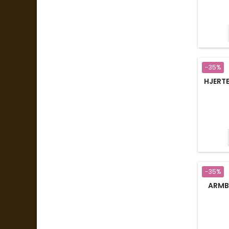
-35%
HJERT
-35%
ARMB