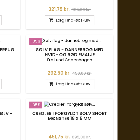
is
Pris
Normalpris
321,75 kr.
495,00 kr.
Læg i indkøbskurv

-35%
ERFUGL
SØLV FLAG - DANNEBROG MED
HVID- OG RØD EMALJE
Fra Lund Copenhagen
s
Pris
Normalpris
292,50 kr.
450,00 kr.
Læg i indkøbskurv

-35%
ØLV -
CREOLER I FORGYLDT SØLV SNOET
MØNSTER 18 X 5 MM
is
Pris
Normalpris
451,75 kr.
695,00 kr.