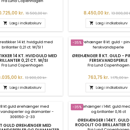
0,08CT
W/VS
Fra Lund Copenhagen
ris
Normalpris
Pris
Normalpr
0.725,00 kr.
8.450,00 kr.
16.500,00 kr.
13.000,00 
Læg i indkøbskurv
Læg i indkøbskurv


-35%
IKKER 14 KT. HVIDGULD MED
ØREHÆNGER 8 KT. GULD - P
RILLANTER 0,21 CT. W/SI
FERSKVANDSPERLE
Fra Lund Copenhagen
Fra Lund Copenhagen
ris
Normalpris
Pris
Normalpr
.035,00 kr.
763,75 kr.
13.900,00 kr.
1.175,00 kr.
Læg i indkøbskurv
Læg i indkøbskurv


-35%
ØREHÆNGER I 14KT. GULD
RODOLIT OG BRILLANTER 0
KT GULD ØREHÆNGER MED
Fra Lund Copenhagen