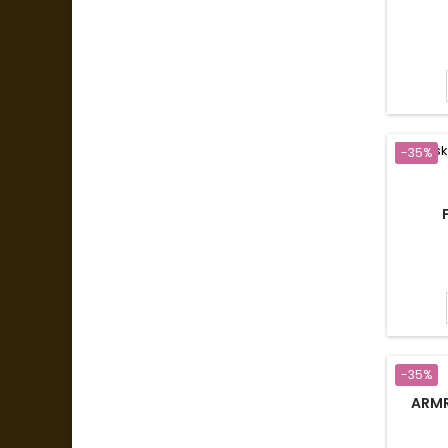
-35%
-35%
ARMR