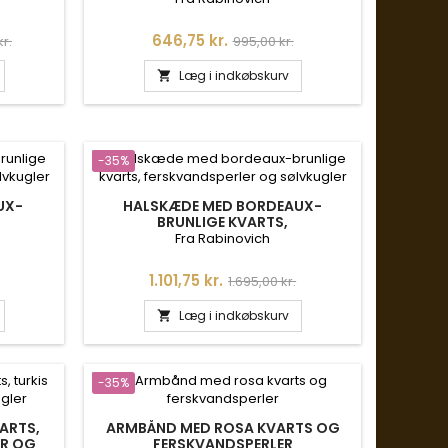
is
Pris
Normalpris
646,75 kr.
kr.
995,00 kr.
Læg i indkøbskurv

-35%
UX-
HALSKÆDE MED BORDEAUX-
BRUNLIGE KVARTS,
OG
FERSKVANDSPERLER OG
Fra Rabinovich
SØLVKUGLER
is
Pris
Normalpris
1.101,75 kr.
1.695,00 kr.
Læg i indkøbskurv

-35%
ARTS,
ARMBÅND MED ROSA KVARTS OG
ER OG
FERSKVANDSPERLER