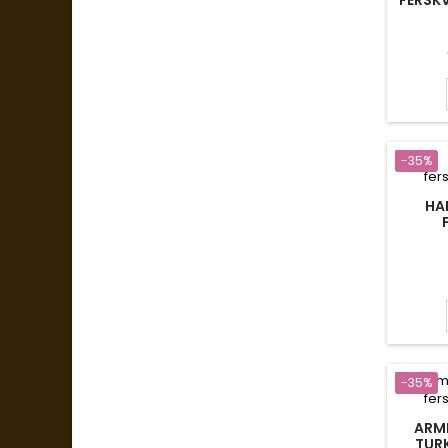
FERSK
-35%
HA
-35%
ARMB
TUR