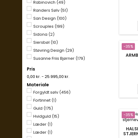
Rabinovich
(49)
Randers Sølv
(51)
San Design
(100)
Scrouples
(199)
Sidona
(2)
Siersbøl
(10)
-35%
Støvring Design
(29)
ARMB
Susanne Friis Bjørner
(179)
Pris
0,00 kr. - 25.995,00 kr.
Materiale
Forgyldt sølv
(456)
Fortinnet
(1)
Guld
(175)
-35%
Hvidguld
(15)
Læder
(1)
HALS
Læder
(1)
STJER