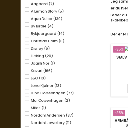
Jeg sama
Aagaard
(7)
er du hje
A Lemon Story
(5)
Leder du 
Aqua Dulce
(139)
skænkepr
By Birdie
(4)
Bykjaergaard
(14)
Der er 141
Christian Holm
(8)
Disney
(5)
-35%
Heiring
(20)
SØLV 
Joanli Nor
(1)
Kazuri
(166)
L&G
(10)
Lene Kjølner
(13)
Lund Copenhagen
(77)
Mai Copenhagen
(2)
Mitos
(1)
-35%
Nordahl Andersen
(37)
ARMBÅ
Nordahl Jewellery
(11)
S