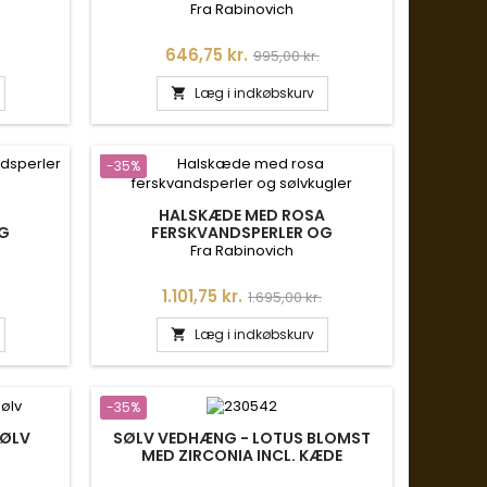
SØLVKUGLER
Fra Rabinovich
s
Pris
Normalpris
646,75 kr.
995,00 kr.
Læg i indkøbskurv

-35%
HALSKÆDE MED ROSA
OG
FERSKVANDSPERLER OG
SØLVKUGLER
Fra Rabinovich
is
Pris
Normalpris
1.101,75 kr.
1.695,00 kr.
Læg i indkøbskurv

-35%
SØLV
SØLV VEDHÆNG - LOTUS BLOMST
MED ZIRCONIA INCL. KÆDE