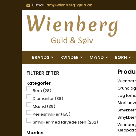
E-mail:
am@wienberg-guld.dk
BRANDS
KVINDER
MÆND
BØRN
Produ
FILTRER EFTER
Wienberg 
Kategorier
Grundlage
Børn
(28)
Jeg forha
Diamanter
(38)
Stort udv
Mænd
(39)
Smykkerne
Perlesmykker
(155)
Smykker t
Smykker med farvede sten
(262)
Wienberg 
Kleopatra
Mærker