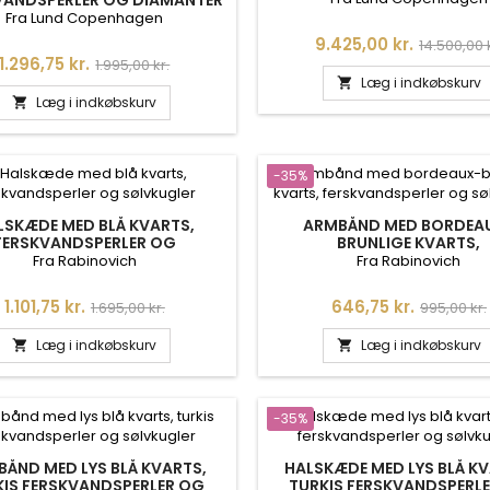
VANDSPERLER OG DIAMANTER
- 3091150-2-33
Fra Lund Copenhagen
Pris
Normalpr
9.425,00 kr.
14.500,00 
Pris
Normalpris
1.296,75 kr.
1.995,00 kr.
Læg i indkøbskurv

Læg i indkøbskurv

-35%
LSKÆDE MED BLÅ KVARTS,
ARMBÅND MED BORDEA
FERSKVANDSPERLER OG
BRUNLIGE KVARTS,
SØLVKUGLER
FERSKVANDSPERLER 
Fra Rabinovich
Fra Rabinovich
SØLVKUGLER
Pris
Normalpris
Pris
Normalpr
1.101,75 kr.
646,75 kr.
1.695,00 kr.
995,00 kr.
Læg i indkøbskurv
Læg i indkøbskurv


-35%
ÅND MED LYS BLÅ KVARTS,
HALSKÆDE MED LYS BLÅ KV
KIS FERSKVANDSPERLER OG
TURKIS FERSKVANDSPERL