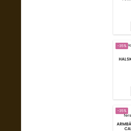
-35%
HALS
-35%
ARMBÅ
CA