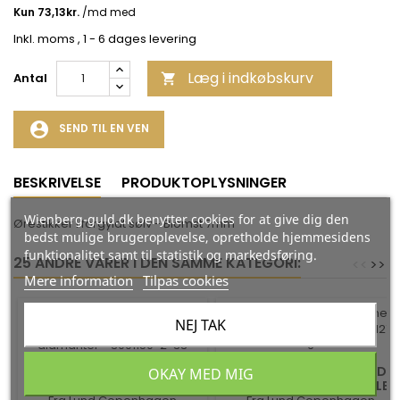
Inkl. moms
, 1 - 6 dages levering
Læg i indkøbskurv
Antal

account_circle
SEND TIL EN VEN
BESKRIVELSE
PRODUKTOPLYSNINGER
Wienberg-guld.dk benytter cookies for at give dig den
Ørestikker i forgyldt sølv - Blomst 7mm
bedst mulige brugeroplevelse, opretholde hjemmesidens
funktionalitet samt til statistik og markedsføring.
25 ANDRE VARER I DEN SAMME KATEGORI:
<
<
>
>
Mere information
Tilpas cookies
-35%
-35%
NEJ TAK
8 KT GULD ØREHÆNGER
ØREHÆNGER 8 KT. GULD
OKAY MED MIG
MED FERSKVANDSPERLER
MED AFLANGE RUSTIKKE LED