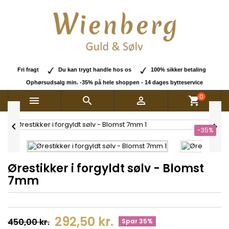
Fri fragt
Du kan trygt handle hos os
100% sikker betaling
Ophørsudsalg min. -35% på hele shoppen - 14 dages bytteservice
0



shopping_cart


-35%
Ørestikker i forgyldt sølv - Blomst
7mm
292,50 kr.
450,00 kr.
Spar 35%