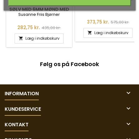
SØLV - SINGAPORE
HALSKÆDE I FORGYLDT
SØLV MED 6MM MØND MED
ZIRKONIA - 1598-2-185
Susanne Friis Bjørner
Pris
Normalpris
373,75 kr.
575,00 kr.
Pris
Normalpris
282,75 kr.
435,00 kr.
Læg i indkøbskurv

Læg i indkøbskurv

Følg os på Facebook

INFORMATION

KUNDESERVICE

KONTAKT