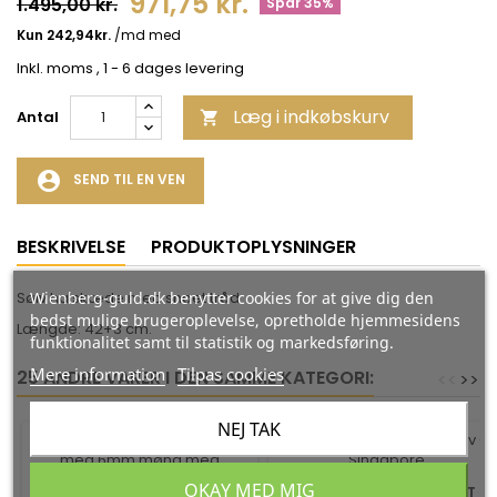
971,75 kr.
1.495,00 kr.
Spar 35%
Inkl. moms
, 1 - 6 dages levering
Læg i indkøbskurv
Antal

account_circle
SEND TIL EN VEN
BESKRIVELSE
PRODUKTOPLYSNINGER
Wienberg-guld.dk benytter cookies for at give dig den
Sølv halskæde med snoet tråd
bedst mulige brugeroplevelse, opretholde hjemmesidens
Længde: 42+3 cm.
funktionalitet samt til statistik og markedsføring.
Mere information
Tilpas cookies
25 ANDRE VARER I DEN SAMME KATEGORI:
<
<
>
>
NEJ TAK
-35%
-35%
OKAY MED MIG
HALSKÆDE I FORGYLDT