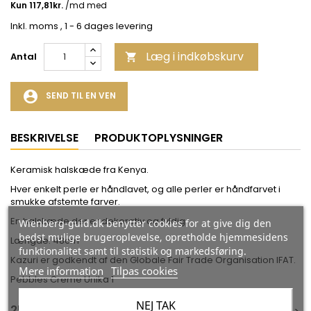
Inkl. moms
, 1 - 6 dages levering
Læg i indkøbskurv
Antal

account_circle
SEND TIL EN VEN
BESKRIVELSE
PRODUKTOPLYSNINGER
Keramisk halskæde fra Kenya.
Hver enkelt perle er håndlavet, og alle perler er håndfarvet i
smukke afstemte farver.
En halskæde der er dekorativ og fyldig.
Wienberg-guld.dk benytter cookies for at give dig den
bedst mulige brugeroplevelse, opretholde hjemmesidens
Længde: 48cm
funktionalitet samt til statistik og markedsføring.
Kazuri er godkendt af den Globale Fair Trade Organisation IFAT.
Mere information
Tilpas cookies
Pebbles Creme Unika 1
NEJ TAK
25 ANDRE VARER I DEN SAMME KATEGORI: