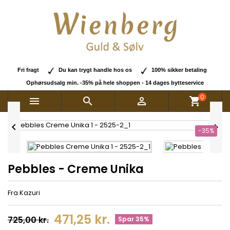
Fri fragt
Du kan trygt handle hos os
100% sikker betaling
Ophørsudsalg min. -35% på hele shoppen - 14 dages bytteservice
0



shopping_cart


-35%
Pebbles - Creme Unika
Fra Kazuri
471,25 kr.
725,00 kr.
Spar 35%