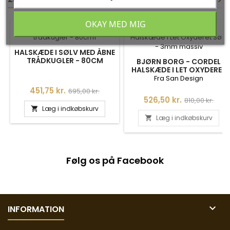
<
<
>
>
OKAY MED MIG
-35%
-35%
HALSKÆDE I SØLV MED ÅBNE
TRÅDKUGLER - 80CM
BJØRN BORG - CORDEL
HALSKÆDE I LET OXYDERET
SØLV - 3MM MASSIV
Fra San Design
Pris
Normalpris
451,75 kr.
695,00 kr.
Pris
Normalpris
526,50 kr.
810,00 kr.
Læg i indkøbskurv

Læg i indkøbskurv

Følg os på Facebook

INFORMATION