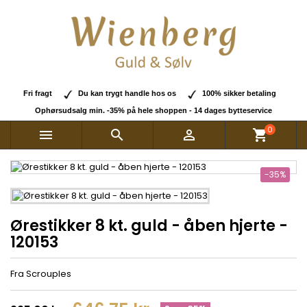
Fri fragt
Du kan trygt handle hos os
100% sikker betaling
Ophørsudsalg min. -35% på hele shoppen - 14 dages bytteservice
0



shopping_cart
-35%
Ørestikker 8 kt. guld - åben hjerte -
120153
Fra Scrouples