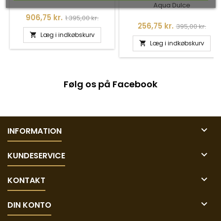
Aqua Dulce
Pris
Normalpris
906,75 kr.
1.395,00 kr.
Pris
Normalpris
256,75 kr.
395,00 kr.
Læg i indkøbskurv

Læg i indkøbskurv

Følg os på Facebook

INFORMATION

KUNDESERVICE

KONTAKT

DIN KONTO