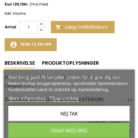
Inkl. moms
Læg i indkøbskurv
Antal

account_circle
SEND TIL EN VEN
BESKRIVELSE
PRODUKTOPLYSNINGER
Wienberg-guld.dk benytter cookies for at give dig den
Ørehængere i forgyldt sølv - åben creol med blank dråbe
bedst mulige brugeroplevelse, opretholde hjemmesidens
Længde: 3 cm
funktionalitet samt til statistik og markedsføring.
Mere information
Tilpas cookies
25 ANDRE VARER I DEN SAMME KATEGORI:
<
<
>
>
NEJ TAK
-35%
-35%
ØRERINGE 8 KT. GULD -
OKAY MED MIG
120213
ØRERINGE - UP THE EAR -
Fra Scrouples
ELISABETH - 4065