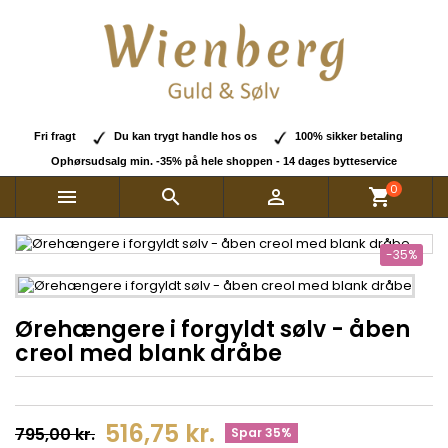
Fri fragt
Du kan trygt handle hos os
100% sikker betaling
Ophørsudsalg min. -35% på hele shoppen - 14 dages bytteservice
0



shopping_cart
-35%
Ørehængere i forgyldt sølv - åben
creol med blank dråbe
516,75 kr.
795,00 kr.
Spar 35%