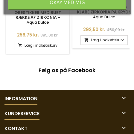
OKAY MED MIG
EARCUFF (1 STK.) MED
KLARE ZIRKONIA PÅ KRYDS
ØRESTIKKER MED BUET
Aqua Dulce
RÆKKE AF ZIRKONIA -
ISABELLA - 4482
Aqua Dulce
Pris
Normalpris
292,50 kr.
450,00 kr.
Pris
Normalpris
256,75 kr.
395,00 kr.
Læg i indkøbskurv

Læg i indkøbskurv

Følg os på Facebook

INFORMATION

KUNDESERVICE

KONTAKT