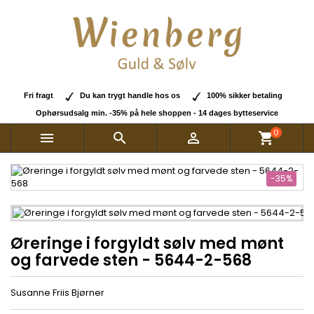
Fri fragt
Du kan trygt handle hos os
100% sikker betaling
Ophørsudsalg min. -35% på hele shoppen - 14 dages bytteservice
0



shopping_cart
-35%
Øreringe i forgyldt sølv med mønt
og farvede sten - 5644-2-568
Susanne Friis Bjørner