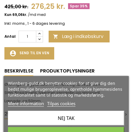
276,25 kr.
425,00 kr.
Spar 35%
Inkl. moms
, 1 - 6 dages levering
Læg i indkøbskurv
Antal

account_circle
SEND TIL EN VEN
BESKRIVELSE
PRODUKTOPLYSNINGER
Wienberg-guld.dk benytter cookies for at give dig den
Øreringe i forgyldt sølv med mønt og farvede sten
bedst mulige brugeroplevelse, opretholde hjemmesidens
Sten: Rosa kvarts, lysegrøn serpentin og amazonit
funktionalitet samt til statistik og markedsføring.
Længde: ca 50mm
Mere information
Tilpas cookies
25 ANDRE VARER I DEN SAMME KATEGORI:
<
<
>
>
NEJ TAK
-35%
-35%