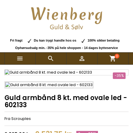
Fri fragt
Du kan trygt handle hos os
100% sikker betaling
Ophørsudsalg min. -35% på hele shoppen - 14 dages bytteservice
0



shopping_cart
-35%
Guld armbånd 8 kt. med ovale led -
602133
Fra Scrouples