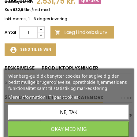
2.531,75 kr.
3.895,00 kr.
Spar 35%
Inkl. moms
, 1 - 6 dages levering
Læg i indkøbskurv
Antal

account_circle
SEND TIL EN VEN
BESKRIVELSE
PRODUKTOPLYSNINGER
Wienberg-guld.dk benytter cookies for at give dig den
bedst mulige brugeroplevelse, opretholde hjemmesidens
Guld armbånd 8 kt. med ovale led
funktionalitet samt til statistik og markedsføring.
Mere information
Tilpas cookies
25 ANDRE VARER I DEN SAMME KATEGORI:
<
<
>
>
NEJ TAK
-35%
-35%
UNIKA ARMBÅND 90 -
LARGE
OKAY MED MIG
GULD ARMBÅND 8 KT. -
Fra Kazuri
601863