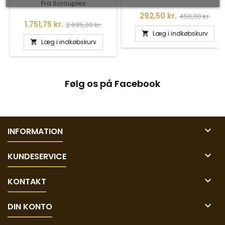
Fra Scrouples
Pris
Normalpris
292,50 kr.
450,00 kr.
Pris
Normalpris
1.751,75 kr.
2.695,00 kr.
Læg i indkøbskurv

Læg i indkøbskurv

Følg os på Facebook

INFORMATION

KUNDESERVICE

KONTAKT

DIN KONTO