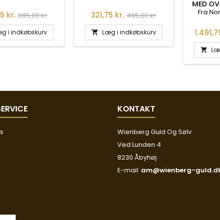
MED OVA
8
Fra No
Normalpris
Pris
Normalpris
5 kr.
321,75 kr.
895,00 kr.
495,00 kr.
Pris
1.491,7
g i indkøbskurv
Læg i indkøbskurv

Læ

ERVICE
KONTAKT
os
Wienberg Guld Og Sølv
Ved Lunden 4
8230 Åbyhøj
E-mail:
am@wienberg-guld.d