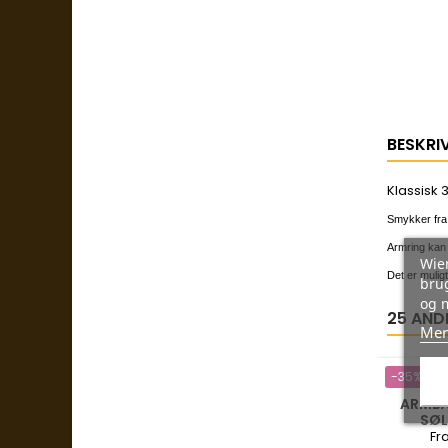
BESKRI
Klassisk 
Smykker fra 
Armring kan b
Wien
Det er muligt
brug
og 
25 AND
Mer
-35%
ARMBÅ
SØL
Fr