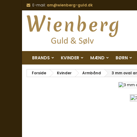
E-mail:
am@wienberg-guld.dk
BRANDS
KVINDER
MÆND
BØRN
Forside
Kvinder
Armbånd
3 mm oval ar