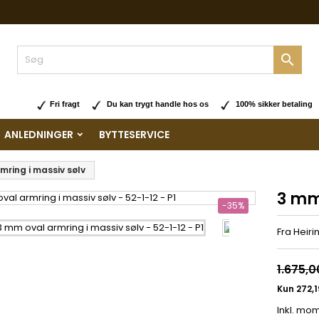

Fri fragt
Du kan trygt handle hos os
100% sikker betaling
ANLEDNINGER
BYTTESERVICE
mring i massiv sølv
3 mm
-35%
Fra Heiri
1.675,0
Inkl. mo