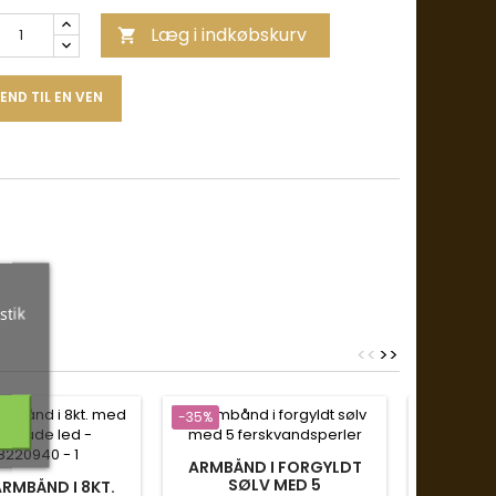
Læg i indkøbskurv

END TIL EN VEN
stik
<
<
>
>
-35%
-35%
ARMBÅND I FORGYLDT
SØLV MED 5
RMBÅND I 8KT.
MARGUE