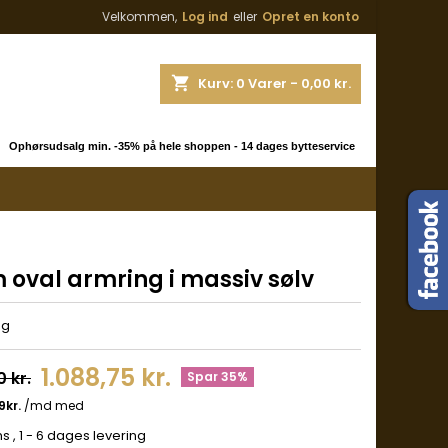
Velkommen,
Log ind
eller
Opret en konto
shopping_cart
Kurv:
0
Varer - 0,00 kr.
 Ophørsudsalg min. -35% på hele shoppen - 14 dages bytteservice
 oval armring i massiv sølv
ng
1.088,75 kr.
0 kr.
Spar 35%
ms
, 1 - 6 dages levering