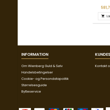
Pris
581,7
Læ

INFORMATION
KUNDES
Om Wienberg Guld & Sølv
Kontakt 
Handelsbetingelser
Cookie- og Persondatapolitik
Størrelsesguide
Bytteservice