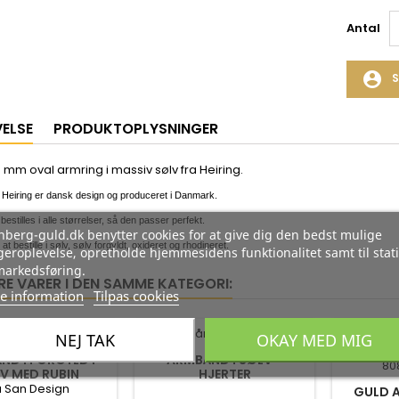
Antal
account_circle
S
VELSE
PRODUKTOPLYSNINGER
3 mm oval armring i massiv sølv fra Heiring.
Heiring er dansk design og produceret i Danmark.
estilles i alle størrelser, så den passer perfekt.
berg-guld.dk benytter cookies for at give dig den bedst mulige
 at bestille i sølv, sølv forgyldt, oxideret og rhodineret.
eroplevelse, opretholde hjemmesidens funktionalitet samt til stati
markedsføring.
RE VARER I DEN SAMME KATEGORI:
e information
Tilpas cookies
-35%
-35%
NEJ TAK
OKAY MED MIG
ND I FORGYLDT
ARMBÅND I SØLV -
V MED RUBIN
HJERTER
a San Design
GULD A