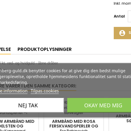
Inkl. mo
Antal
account_circle
S
VELSE
PRODUKTOPLYSNINGER
kt. rød- og hvidguld - åbne dråber
9cm.
berg-guld.dk benytter cookies for at give dig den bedst mulige
eroplevelse, opretholde hjemmesidens funktionalitet samt til stati
markedsføring.
RE VARER I DEN SAMME KATEGORI:
e information
Tilpas cookies
-35%
-35%
NEJ TAK
OKAY MED MIG
ARMBÅN
S
W ARMBÅND MED
ARMBÅND MED ROSA
FERSK
ELSTEN OG
FERSKVANDSPERLER OG
KVANDSPERLER
SØLVKUGLER
 By Kjærgaard
Fra Rabinovich