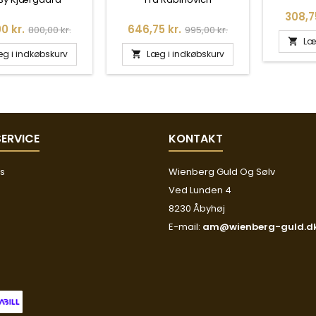
Pris
308,7
Normalpris
Pris
Normalpris
0 kr.
646,75 kr.
800,00 kr.
995,00 kr.
Læ

g i indkøbskurv
Læg i indkøbskurv

ERVICE
KONTAKT
os
Wienberg Guld Og Sølv
Ved Lunden 4
8230 Åbyhøj
E-mail:
am@wienberg-guld.d