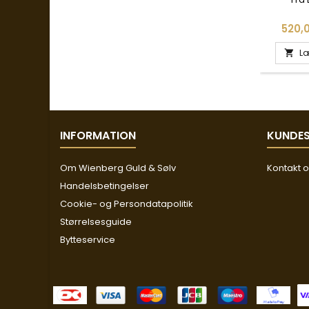
Pris
520,0
Læ

INFORMATION
KUNDES
Om Wienberg Guld & Sølv
Kontakt 
Handelsbetingelser
Cookie- og Persondatapolitik
Størrelsesguide
Bytteservice