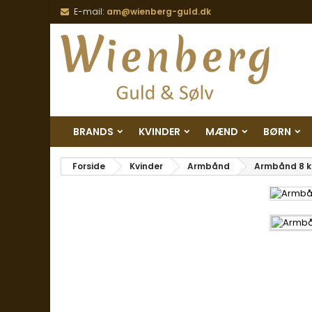
E-mail:
am@wienberg-guld.dk
BRANDS
KVINDER
MÆND
BØRN
Forside
Kvinder
Armbånd
Armbånd 8 kt