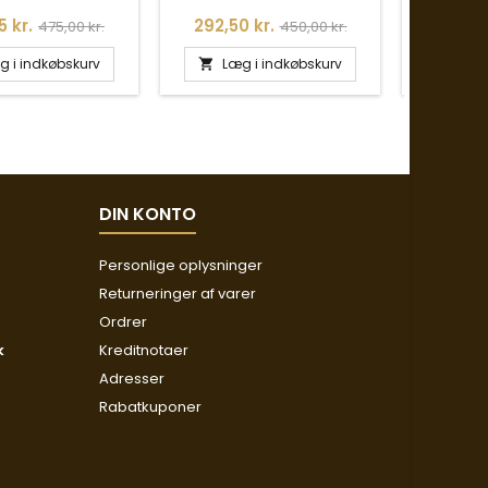
Normalpris
Pris
Normalpris
Pris
5 kr.
292,50 kr.
256,75
475,00 kr.
450,00 kr.
g i indkøbskurv
Læg i indkøbskurv
Læg


DIN KONTO
Personlige oplysninger
Returneringer af varer
Ordrer
k
Kreditnotaer
Adresser
Rabatkuponer