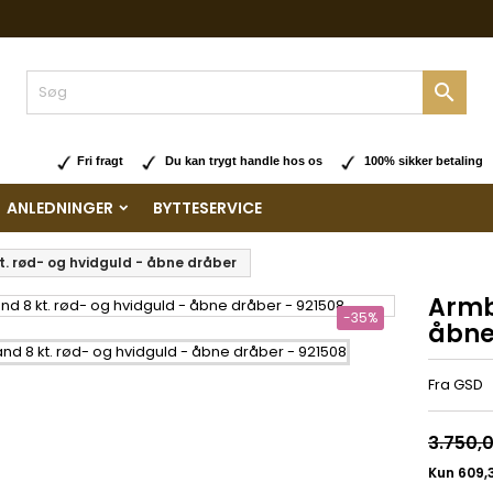

Fri fragt
Du kan trygt handle hos os
100% sikker betaling
ANLEDNINGER
BYTTESERVICE
. rød- og hvidguld - åbne dråber
Armb
-35%
åbne
Fra GSD
3.750,0