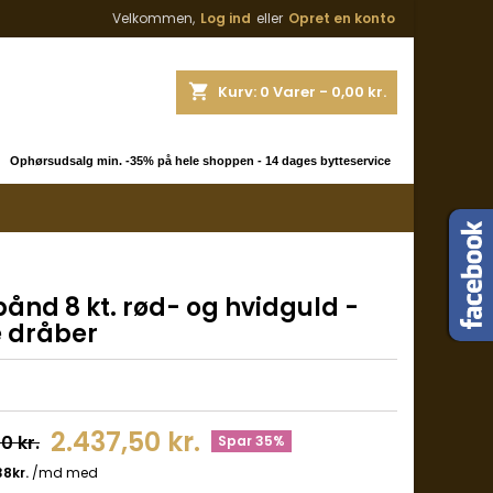
Velkommen,
Log ind
eller
Opret en konto
shopping_cart
Kurv:
0
Varer - 0,00 kr.
 Ophørsudsalg min. -35% på hele shoppen - 14 dages bytteservice
ånd 8 kt. rød- og hvidguld -
 dråber
2.437,50 kr.
0 kr.
Spar 35%