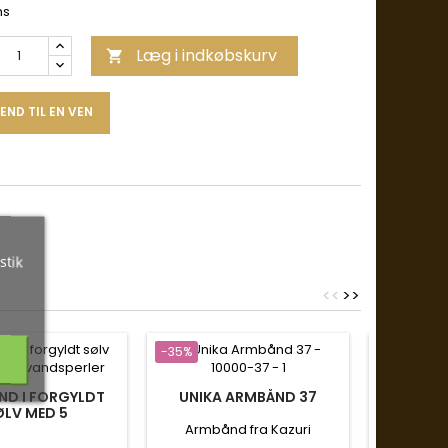
ms
Læg i indkøbskurv

END TIL EN VEN
stik
<
<
>
>
-35%
-35%
D I FORGYLDT
UNIKA ARMBÅND 37
ARMBÅND
ØLV MED 5
OG MØNS
VANDSPERLER
Armbånd fra Kazuri
Aq