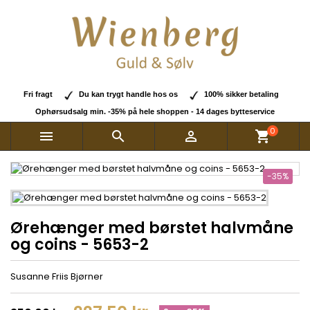
Fri fragt
Du kan trygt handle hos os
100% sikker betaling
Ophørsudsalg min. -35% på hele shoppen - 14 dages bytteservice
0



shopping_cart
-35%
Ørehænger med børstet halvmåne
og coins - 5653-2
Susanne Friis Bjørner