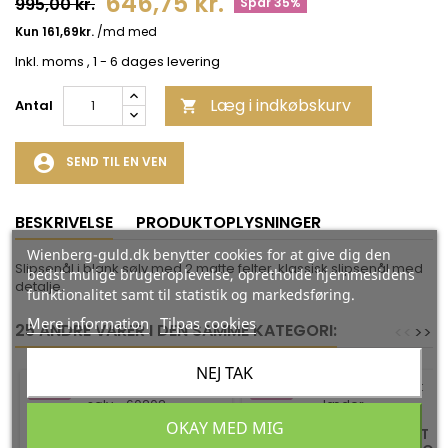
646,75 kr.
995,00 kr.
Spar 35%
Inkl. moms
, 1 - 6 dages levering
Læg i indkøbskurv
Antal

account_circle
SEND TIL EN VEN
BESKRIVELSE
PRODUKTOPLYSNINGER
Wienberg-guld.dk benytter cookies for at give dig den
Slipsenål i blank sølv med 2 matte felter, klassisk slipsenål med
bedst mulige brugeroplevelse, opretholde hjemmesidens
detalje.
funktionalitet samt til statistik og markedsføring.
Mere information
Tilpas cookies
25 ANDRE VARER I DEN SAMME KATEGORI:
<
<
>
>
NEJ TAK
-35%
-35%
OKAY MED MIG
HALSKÆDE - TWISTET
HERREARMBÅND I SORT