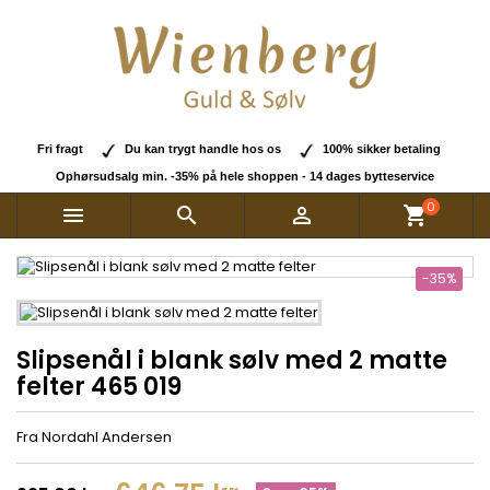
Fri fragt
Du kan trygt handle hos os
100% sikker betaling
Ophørsudsalg min. -35% på hele shoppen - 14 dages bytteservice
0



shopping_cart
-35%
Slipsenål i blank sølv med 2 matte
felter 465 019
Fra Nordahl Andersen