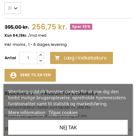
256,75 kr.
395,00 kr.
Spar 35%
Inkl. moms
, 1 - 6 dages levering
Læg i indkøbskurv
Antal

account_circle
SEND TIL EN VEN
Wienberg-guld.dk benytter cookies for at give dig den
BESKRIVELSE
PRODUKTOPLYSNINGER
bedst mulige brugeroplevelse, opretholde hjemmesidens
funktionalitet samt til statistik og markedsføring.
Herrearmbånd i flettet sort læder m. stål lås
Mere information
Tilpas cookies
Findes i længderne 19 cm, 21 cm og 23 cm
NEJ TAK
15 ANDRE VARER I DEN SAMME KATEGORI:
<
<
>
>