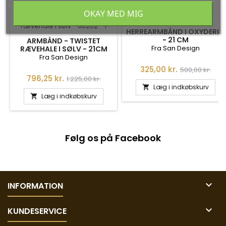
OKAY MED MIG
-35%
-35%
HERREARMBÅND I OXYDERET
- 21 CM
ARMBÅND - TWISTET
Fra San Design
RÆVEHALE I SØLV - 21CM
Fra San Design
Pris
Normalpris
325,00 kr.
500,00 kr.
Pris
Normalpris
796,25 kr.
1.225,00 kr.
Læg i indkøbskurv

Læg i indkøbskurv

Følg os på Facebook

INFORMATION

KUNDESERVICE