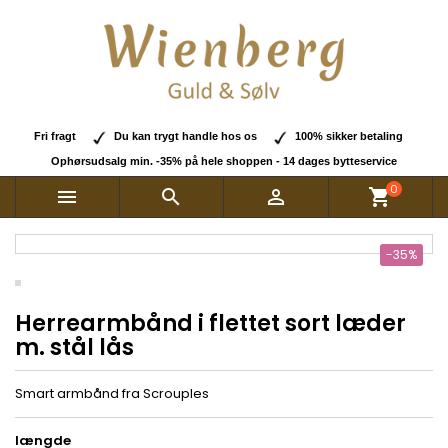
Fri fragt
Du kan trygt handle hos os
100% sikker betaling
Ophørsudsalg min. -35% på hele shoppen - 14 dages bytteservice
0



shopping_cart
-35%
Herrearmbånd i flettet sort læder
m. stål lås
Smart armbånd fra Scrouples
længde