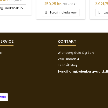
Pris
Normalpris
Pris
250,25 kr.
2.921,7
385,00 kr.
g i indkøbskurv
Læg i indkøbskurv
Læ


ERVICE
KONTAKT
os
Wienberg Guld Og Sølv
Ved Lunden 4
8230 Åbyhøj
E-mail:
am@wienberg-guld.d