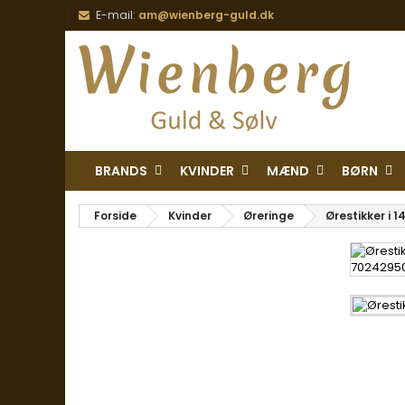
E-mail:
am@wienberg-guld.dk
BRANDS
KVINDER
MÆND
BØRN
Forside
Kvinder
Øreringe
Ørestikker i 