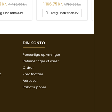
Normalpris
Pris
Normalpris
Pris
5 kr.
1.166,75 kr.
1.881,75
4.495,00 kr.
1.795,00 kr.
g i indkøbskurv
Læg i indkøbskurv
Læg


DIN KONTO
Personlige oplysninger
Returneringer af varer
Ordrer
k
Kreditnotaer
Adresser
Rabatkuponer