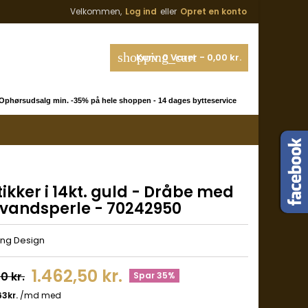
Velkommen,
Log ind
eller
Opret en konto
shopping_cart
Kurv:
0
Varer - 0,00 kr.
phørsudsalg min. -35% på hele shoppen - 14 dages bytteservice
ikker i 14kt. guld - Dråbe med
kvandsperle - 70242950
ing Design
1.462,50 kr.
0 kr.
Spar 35%