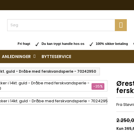

Fri fragt
Du kan trygt handle hos os
100% sikker betaling O
ANLEDNINGER
BYTTESERVICE
14kt. guld - Dråbe med ferskvandsperle - 70242950
Ørest
-35%
fers
Fra Støvr
2.250,0