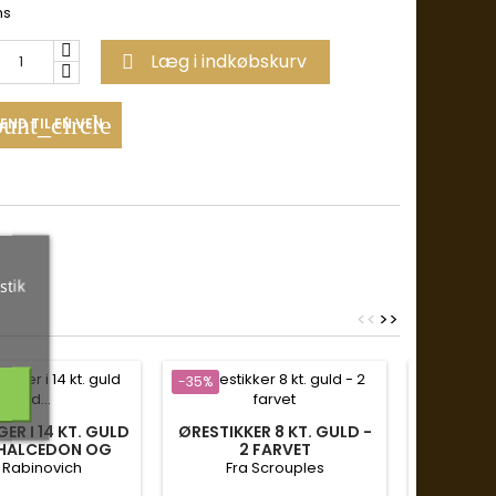
ms
Læg i indkøbskurv

unt_circle
END TIL EN VEN
stik
<
<
>
>
-35%
-35%
R I 14 KT. GULD
ØRESTIKKER 8 KT. GULD -
ØRESTIKK
HALCEDON OG
2 FARVET
OG
T - CONTESSA
 Rabinovich
Fra Scrouples
Fra