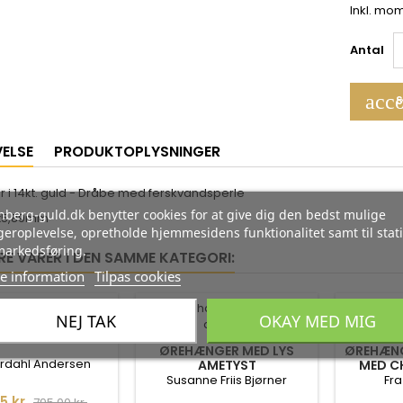
Inkl. mo
Antal
acco
S
VELSE
PRODUKTOPLYSNINGER
r i 14kt. guld - Dråbe med ferskvandsperle
berg-guld.dk benytter cookies for at give dig den bedst mulige
3x5,89mm
eroplevelse, opretholde hjemmesidens funktionalitet samt til stati
markedsføring.
RE VARER I DEN SAMME KATEGORI:
e information
Tilpas cookies
-35%
-35%
NEJ TAK
OKAY MED MIG
S I SØLV - BLAD
ØREHÆNGER MED LYS
ØREHÆNGE
ordahl Andersen
AMETYST
MED C
DIAMAN
Susanne Friis Bjørner
Fra
Normalpris
5 kr.
795,00 kr.