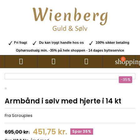
Fri fragt
Du kan trygt handle hos os
100% sikker betaling
Ophørsudsalg min. -35% på hele shoppen - 14 dages bytteservice
0



shoppin
-35%
Armbånd i sølv med hjerte i 14 kt
Fra Scrouples
451,75 kr.
695,00 kr.
Spar 35%