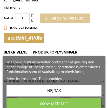
Inkl. moms
Læg i indkøbskurv
Antal


Kan ikke bestille
account_circle
SEND TIL EN VEN
BESKRIVELSE
PRODUKTOPLYSNINGER
Wienberg-guld.dk benytter cookies for at give dig den
Armbånd i sølv med hjerte i 14 kt
bedst mulige brugeroplevelse, opretholde hjemmesidens
Længde = 16 cm
funktionalitet samt til statistik og markedsføring.
Mere information
Tilpas cookies
14 ANDRE VARER I DEN SAMME KATEGORI:
<
<
>
>
NEJ TAK
-35%
-35%
OKAY MED MIG
GULD ARMBÅND 14 KT. MED
BØRNE ARMBÅND I SØLV